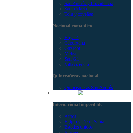
San Andrés y Providencia
Santa Marta
Tolú y coveñas
Nacional romántico
Boyacá
Capurganá
Girardot
Melgar
San Gil
Villavicencio
Quinceañeras nacional
Quinceañeras San Andrés
Internacional
Internacional imperdible
Africa
Egipto y Tierra Santa
Estados unidos
Europa