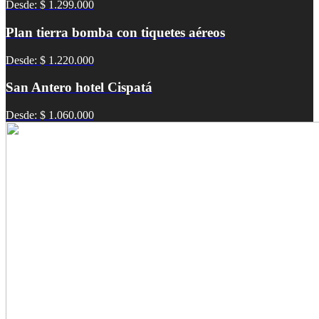
Desde: $ 1.299.000
Plan tierra bomba con tiquetes aéreos
Desde: $ 1.220.000
San Antero hotel Cispatá
Desde: $ 1.060.000