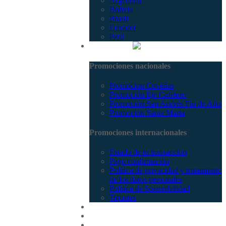
Argentina
Bolivia
Brasil
Ecuador
Perú
Promociones
Promociones nacionales
Promocion Coveñas
Promoción Eje Cafetero
Promoción San Andrés Fin de Año
Promoción Santa Marta
Promociones internacionales
Estado de tu transacción
Pago confirmación
Política de privacidad y tratamiento
de los datos personales
Política de Sostenibilidad
Tiquetes
Cotizar
Vuelos
Contactenos