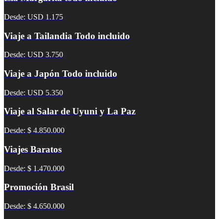
Desde: USD 1.175
Viaje a Tailandia Todo incluido
Desde: USD 3.750
Viaje a Japón Todo incluido
Desde: USD 5.350
Viaje al Salar de Uyuni y La Paz
Desde: $ 4.850.000
Viajes Baratos
Desde: $ 1.470.000
Promoción Brasil
Desde: $ 4.650.000