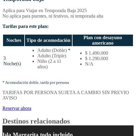
Aplica para Viajar en Temporada Baja 2025
No aplica para puentes, ni festivos, ni temporada alta
Tarifas para este plan:
Plan con desayuno
Noches
Tipo de acomodación
americano
Temporada
Adulto (Doble)
*
$ 1.490.000
baja
Adulto (Triple)
3
$ 1.290.000
–
Niño (2 a 11
Noche(s)
N/A
Tarifas
años)
por
noches
y
* Acomodación doble, tarifa por persona
tipo
TARIFAS POR PERSONA SUJETA A CAMBIO SIN PREVIO
de
AVISO
acomodación
Reservar ahora
Destinos relacionados
Isla Margarita todo incluido