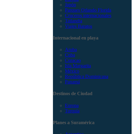
Japón
Parques Orlando Florida
Cruceros internacionales
Tailandia
Viajes Baratos
Internacional en playa
Aruba
Cuba
Curacao
Isla Margarita
México
República Dominicana
Panamá
Destinos de Ciudad
Europa
Turquía
Planes a Suramérica