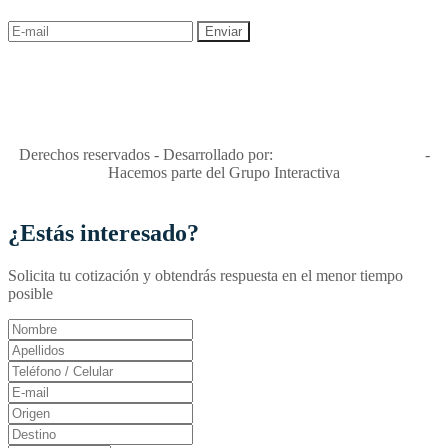
"Viajes Interactiva SAS - Nit 900.460.613-2, amiga de los niños y
niñas y enemiga de su explotación y de su abuso sexual."
Apóyamos la ley 679 que penaliza estos delitos en Colombia"
RNT No. 26346
Derechos reservados - Desarrollado por:
T&T Interactiva S.A.S
-
Hacemos parte del Grupo Interactiva
¿Estás interesado?
Solicita tu cotización y obtendrás respuesta en el menor tiempo
posible