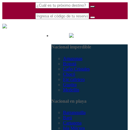
(601) 530 5586 -
Nacional
3168770630
Nacional imperdible
3168785400
Amazonas
Bogotá
Caño Cristales
Chocó
Eje cafetero
Guajira
Medellín
Nacional en playa
Barranquilla
Barú
Cartagena
Isla Múcura