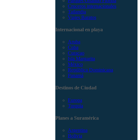
Parques Orlando Florida
Cruceros internacionales
Tailandia
Viajes Baratos
Internacional en playa
Aruba
Cuba
Curacao
Isla Margarita
México
República Dominicana
Panamá
Destinos de Ciudad
Europa
Turquía
Planes a Suramérica
Argentina
Bolivia