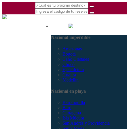
(601) 530 5586 -
Nacional
3168770630
Nacional imperdible
3168785400
Amazonas
Bogotá
Caño Cristales
Chocó
Eje cafetero
Guajira
Medellín
Nacional en playa
Barranquilla
Barú
Cartagena
Isla Múcura
San Andrés y Providencia
Santa Marta