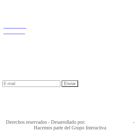
Estamos
LINKS
ubicados
Nuestras
redes
Términos y condiciones
Política de
Cr 14 # 94-
privacidad y tratamiento de datos
44 OF 602
Política de Sostenibilidad
NEWSLETTER
¡Recibe las mejores promociones para tus viajes,
descuentos y ofertas!
"Viajes Interactiva SAS - Nit 900.460.613-2, amiga de los niños y
niñas y enemiga de su explotación y de su abuso sexual."
Apóyamos la ley 679 que penaliza estos delitos en Colombia"
RNT No. 26346
Derechos reservados - Desarrollado por:
T&T Interactiva S.A.S
-
Hacemos parte del Grupo Interactiva