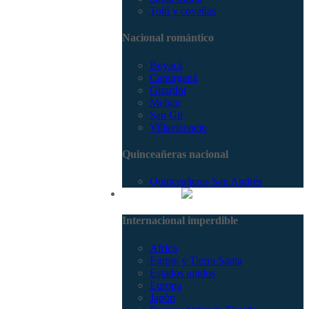
Tolú y coveñas
Nacional romántico
Boyacá
Capurganá
Girardot
Melgar
San Gil
Villavicencio
Quinceañeras nacional
Quinceañeras San Andrés
Internacional
Internacional imperdible
Africa
Egipto y Tierra Santa
Estados unidos
Europa
Japón