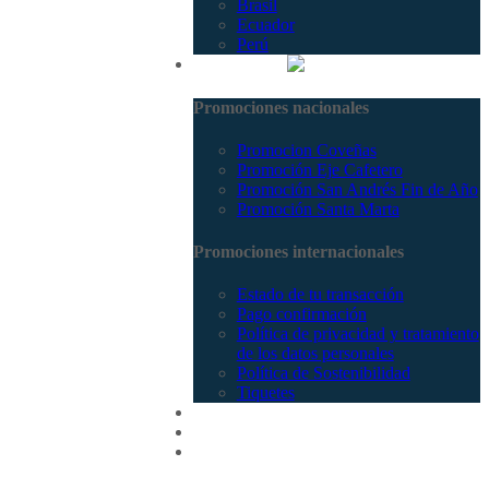
Brasil
Ecuador
Perú
Promociones
Promociones nacionales
Promocion Coveñas
Promoción Eje Cafetero
Promoción San Andrés Fin de Año
Promoción Santa Marta
Promociones internacionales
Estado de tu transacción
Pago confirmación
Política de privacidad y tratamiento
de los datos personales
Política de Sostenibilidad
Tiquetes
Cotizar
Vuelos
Contactenos