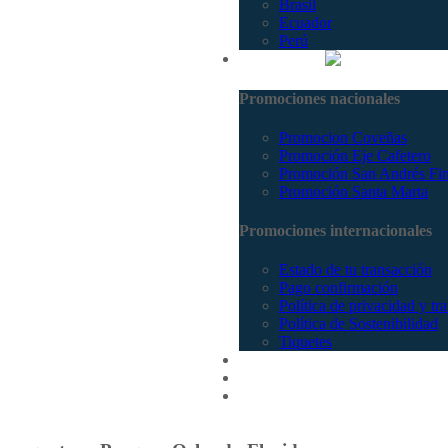
Brasil
Ecuador
Perú
Promociones
Promociones nacionales
Promocion Coveñas
Promoción Eje Cafetero
Promoción San Andrés Fi
Promoción Santa Marta
Promociones internacionales
Estado de tu transacción
Pago confirmación
Política de privacidad y tr
Política de Sostenibilidad
Tiquetes
Cotizar
Vuelos
Contactenos