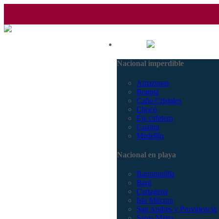
(601) 530 5586 - 3168770630
Nacional
3168785400
Nacional imperdible
Amazonas
Bogotá
Caño Cristales
Chocó
Eje cafetero
Guajira
Medellín
Nacional en playa
Barranquilla
Barú
Cartagena
Isla Múcura
San Andrés y Providencia
Santa Marta