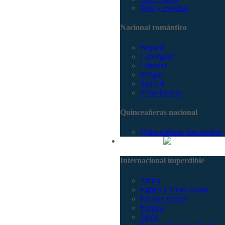
Tolú y coveñas
Nacional romántico
Boyacá
Capurganá
Girardot
Melgar
San Gil
Villavicencio
Quinceañeras nacional
Quinceañeras San Andrés
Internacional
Internacional imperdible
Africa
Egipto y Tierra Santa
Estados unidos
Europa
Japón