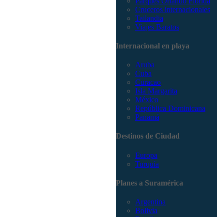
Parques Orlando Florida
Cruceros internacionales
Tailandia
Viajes Baratos
Internacional en playa
Aruba
Cuba
Curacao
Isla Margarita
México
República Dominicana
Panamá
Destinos de Ciudad
Europa
Turquía
Planes a Suramérica
Argentina
Bolivia