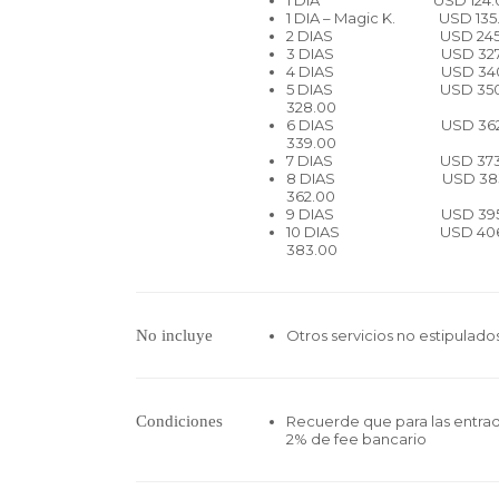
1 DIA USD 124
1 DIA – Magic K. U
2 DIAS USD 24
3 DIAS USD 32
4 DIAS USD 34
5 DIAS USD 
328.00
6 DIAS USD 
339.00
7 DIAS USD 37
8 DIAS USD 
362.00
9 DIAS USD 39
10 DIAS USD 
383.00
No incluye
Otros servicios no estipulado
Condiciones
Recuerde que para las entradas
2% de fee bancario