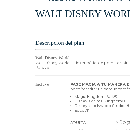
Estas en:
Estados unidos
»
Parques Orlando 
WALT DISNEY WOR
Descripción del plan
Walt Disney World
Walt Disney World El ticket básico le permite visit
Parque
Incluye
PASE MAGIA A TU MANERA 
permite visitar un parque temáti
Magic Kingdom Park®
Disney’s Animal Kingdom®
Disney’s Hollywood Studios®
Epcot®
ADULTO NIÑO (3 - 9