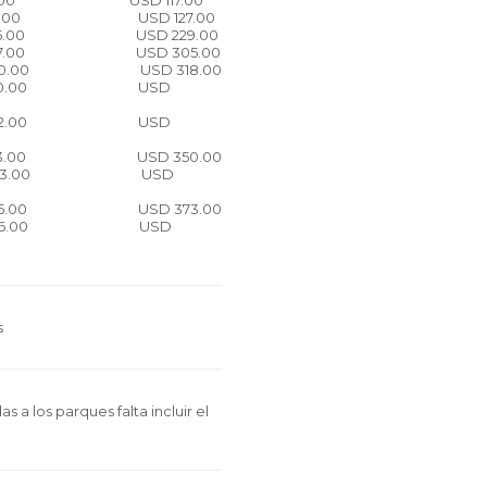
.00 USD 117.00
SD 135.00 USD 127.00
5.00 USD 229.00
7.00 USD 305.00
0.00 USD 318.00
350.00 USD
362.00 USD
3.00 USD 350.00
383.00 USD
5.00 USD 373.00
406.00 USD
s
 a los parques falta incluir el