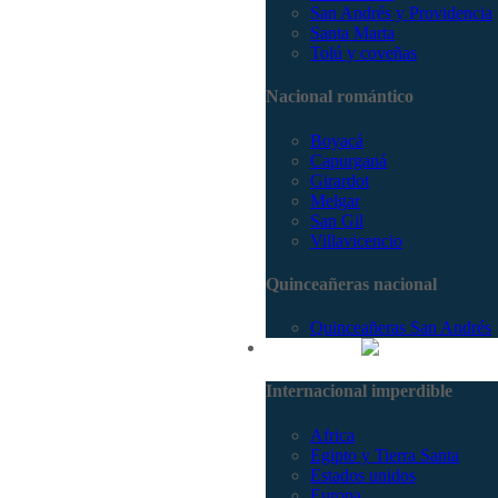
San Andrés y Providencia
Santa Marta
Tolú y coveñas
Nacional romántico
Boyacá
Capurganá
Girardot
Melgar
San Gil
Villavicencio
Quinceañeras nacional
Quinceañeras San Andrés
Internacional
Internacional imperdible
Africa
Egipto y Tierra Santa
Estados unidos
Europa