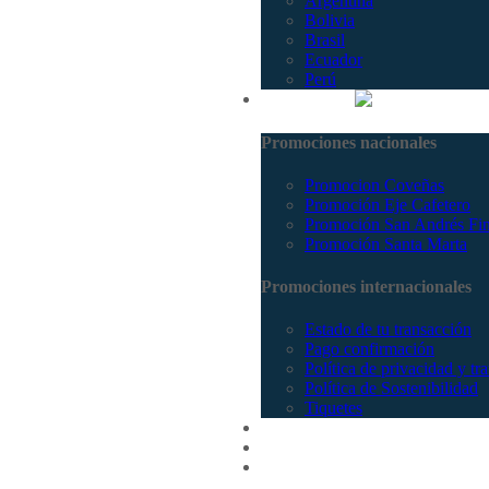
Argentina
Bolivia
Brasil
Ecuador
Perú
Promociones
Promociones nacionales
Promocion Coveñas
Promoción Eje Cafetero
Promoción San Andrés Fi
Promoción Santa Marta
Promociones internacionales
Estado de tu transacción
Pago confirmación
Política de privacidad y tr
Política de Sostenibilidad
Tiquetes
Cotizar
Vuelos
Contactenos