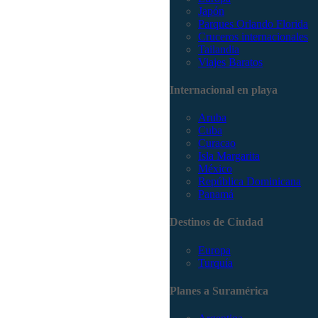
Japón
Parques Orlando Florida
Cruceros internacionales
Tailandia
Viajes Baratos
Internacional en playa
Aruba
Cuba
Curacao
Isla Margarita
México
República Dominicana
Panamá
Destinos de Ciudad
Europa
Turquía
Planes a Suramérica