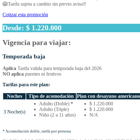
😱Tarifa sujeta a cambio sin previo aviso‼️
Cotizar esta promoción
Desde: $ 1.220.000
Vigencia para viajar:
Temporada baja
Aplica
Tarifa valida para temporada baja del 2026
NO aplica
puentes ni festivos
Tarifas para este plan:
Noches
Tipo de acomodación
Plan con desayuno americano
Temporada
Adulto (Doble)
*
$ 1.220.000
baja
Adulto (Triple)
$ 1.220.000
3 Noche(s)
–
Niño (2 a 11 años)
N/A
Tarifas
por
noches
* Acomodación doble, tarifa por persona
y