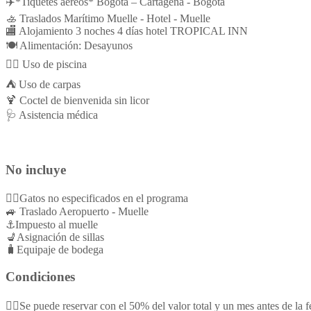
✈️*Tiquetes aéreos* Bogotá – Cartagena - Bogotá
🚣 Traslados Marítimo Muelle - Hotel - Muelle
🏬 Alojamiento 3 noches 4 días hotel TROPICAL INN
🍽️ Alimentación: Desayunos
🏊🏻 Uso de piscina
⛺ Uso de carpas
🍹 Coctel de bienvenida sin licor
🩺 Asistencia médica
No incluye
👉🏻Gatos no especificados en el programa
🚙 Traslado Aeropuerto - Muelle
⚓Impuesto al muelle
💺Asignación de sillas
🧳Equipaje de bodega
Condiciones
👌🏻Se puede reservar con el 50% del valor total y un mes antes de la fe