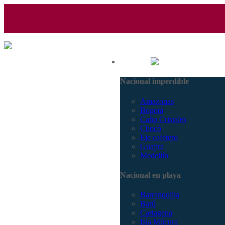
(601) 530 5586 - 3168770630
Nacional
3168785400
Nacional imperdible
Amazonas
Bogotá
Caño Cristales
Chocó
Eje cafetero
Guajira
Medellín
Nacional en playa
Barranquilla
Barú
Cartagena
Isla Múcura