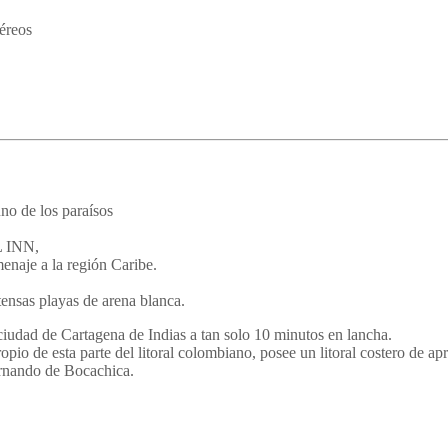
aéreos
no de los paraísos
L INN,
enaje a la región Caribe.
sas playas de arena blanca.
 ciudad de Cartagena de Indias a tan solo 10 minutos en lancha.
ropio de esta parte del litoral colombiano, posee un litoral costero de a
ernando de Bocachica.