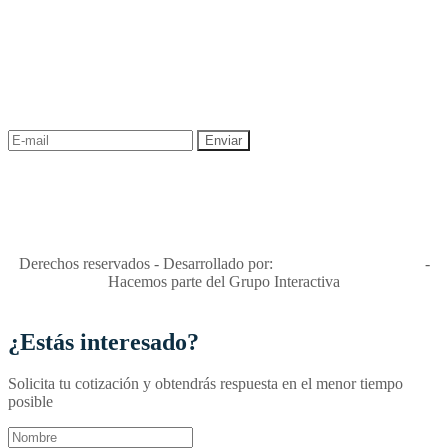
NEWSLETTER
¡Recibe las mejores promociones para tus viajes,
descuentos y ofertas!
"Viajes Interactiva SAS - Nit 900.460.613-2, amiga de los niños y
niñas y enemiga de su explotación y de su abuso sexual."
Apóyamos la ley 679 que penaliza estos delitos en Colombia"
RNT No. 26346
Derechos reservados - Desarrollado por:
T&T Interactiva S.A.S
-
Hacemos parte del Grupo Interactiva
¿Estás interesado?
Solicita tu cotización y obtendrás respuesta en el menor tiempo
posible