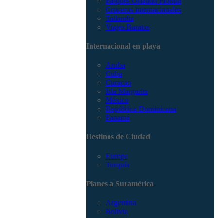
Parques Orlando Florida
Cruceros internacionales
Tailandia
Viajes Baratos
Internacional en playa
Aruba
Cuba
Curacao
Isla Margarita
México
República Dominicana
Panamá
Destinos de Ciudad
Europa
Turquía
Planes a Suramérica
Argentina
Bolivia