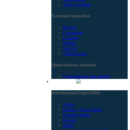
Tolú y coveñas
Nacional romántico
Boyacá
Capurganá
Girardot
Melgar
San Gil
Villavicencio
Quinceañeras nacional
Quinceañeras San Andrés
Internacional
Internacional imperdible
Africa
Egipto y Tierra Santa
Estados unidos
Europa
Japón