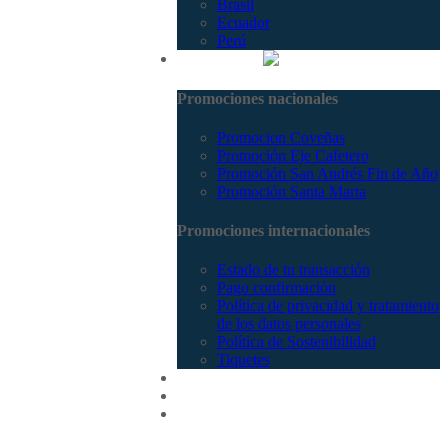
Brasil
Ecuador
Perú
Promociones
Promociones nacionales
Promocion Coveñas
Promoción Eje Cafetero
Promoción San Andrés Fin de Año
Promoción Santa Marta
Promociones internacionales
Estado de tu transacción
Pago confirmación
Política de privacidad y tratamiento
de los datos personales
Política de Sostenibilidad
Tiquetes
Cotizar
Vuelos
Contactenos