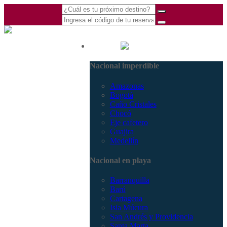
(601) 530 5586 -
Nacional
3168770630
Nacional imperdible
3168785400
Amazonas
Bogotá
Caño Cristales
Chocó
Eje cafetero
Guajira
Medellín
Nacional en playa
Barranquilla
Barú
Cartagena
Isla Múcura
San Andrés y Providencia
Santa Marta