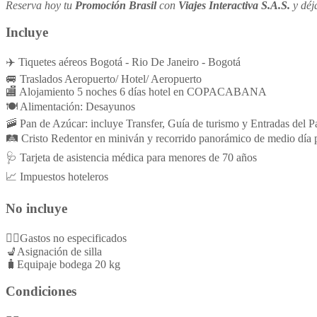
Reserva hoy tu
Promoción Brasil
con
Viajes Interactiva S.A.S.
y déja
Incluye
✈️ Tiquetes aéreos Bogotá - Rio De Janeiro - Bogotá
🚐 Traslados Aeropuerto/ Hotel/ Aeropuerto
🏬 Alojamiento 5 noches 6 días hotel en COPACABANA
🍽️ Alimentación: Desayunos
🚠 Pan de Azúcar: incluye Transfer, Guía de turismo y Entradas del 
🛤️ Cristo Redentor en miniván y recorrido panorámico de medio día 
🩺 Tarjeta de asistencia médica para menores de 70 años
📈 Impuestos hoteleros
No incluye
👉🏻Gastos no especificados
💺Asignación de silla
🧳Equipaje bodega 20 kg
Condiciones