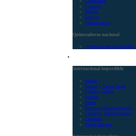
Capurganá
Girardot
Melgar
San Gil
Villavicencio
Quinceañeras nacional
Quinceañeras San Andrés
Internacional
Internacional imperdible
Africa
Egipto y Tierra Santa
Estados unidos
Europa
Japón
Parques Orlando Florida
Cruceros internacionales
Tailandia
Viajes Baratos