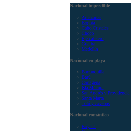
Nacional imperdible
Amazonas
Bogotá
Caño Cristales
Chocó
Eje cafetero
Guajira
Medellín
Nacional en playa
Barranquilla
Barú
Cartagena
Isla Múcura
San Andrés y Providencia
Santa Marta
Tolú y coveñas
Nacional romántico
Boyacá