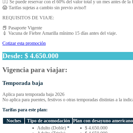
👌🏻 Se puede reservar con el 60% del valor total y un mes antes de la f
😱 Tarifas sujetas a cambio sin previo aviso‼️
REQUISITOS DE VIAJE:
📕 Pasaporte Vigente
💉 Vacuna de Fiebre Amarilla mínimo 15 días antes del viaje.
Cotizar esta promoción
Desde: $ 4.650.000
Vigencia para viajar:
Temporada baja
Aplica para temporada baja 2026
No aplica para puentes, festivos o otras temporadas distintas a la indi
Tarifas para este plan:
Noches
Tipo de acomodación
Plan con desayuno americano
Temporada
Adulto (Doble)
*
$ 4.650.000
baja