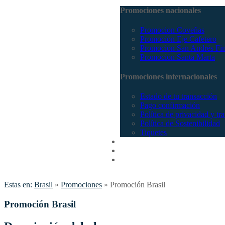
Promociones nacionales
Promocion Coveñas
Promoción Eje Cafetero
Promoción San Andrés Fi
Promoción Santa Marta
Promociones internacionales
Estado de tu transacción
Pago confirmación
Política de privacidad y tr
Política de Sostenibilidad
Tiquetes
Cotizar
Vuelos
Contactenos
Estas en:
Brasil
»
Promociones
»
Promoción Brasil
Promoción Brasil