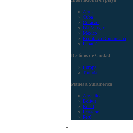
Internacional en playa
Aruba
Cuba
Curacao
Isla Margarita
México
República Dominicana
Panamá
Destinos de Ciudad
Europa
Turquía
Planes a Suramérica
Argentina
Bolivia
Brasil
Ecuador
Perú
Promociones