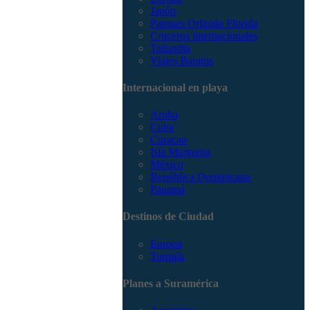
Japón
Parques Orlando Florida
Cruceros internacionales
Tailandia
Viajes Baratos
Internacional en playa
Aruba
Cuba
Curacao
Isla Margarita
México
República Dominicana
Panamá
Destinos de Ciudad
Europa
Turquía
Planes a Suramérica