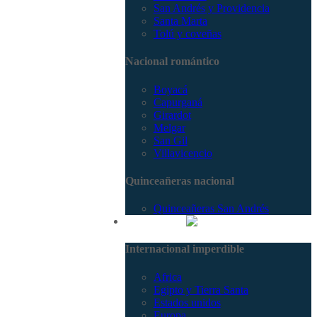
San Andrés y Providencia
Santa Marta
Tolú y coveñas
Nacional romántico
Boyacá
Capurganá
Girardot
Melgar
San Gil
Villavicencio
Quinceañeras nacional
Quinceañeras San Andrés
Internacional
Internacional imperdible
Africa
Egipto y Tierra Santa
Estados unidos
Europa