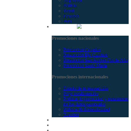
Argentina
Bolivia
Brasil
Ecuador
Perú
Promociones
Promociones nacionales
Promocion Coveñas
Promoción Eje Cafetero
Promoción San Andrés Fin de Año
Promoción Santa Marta
Promociones internacionales
Estado de tu transacción
Pago confirmación
Política de privacidad y tratamiento
de los datos personales
Política de Sostenibilidad
Tiquetes
Cotizar
Vuelos
Contactenos