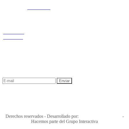
3168770630
3168785400
Estamos
LINKS
Nuestras
ubicados
redes
Términos y condiciones
Política de
privacidad y tratamiento de datos
Cr 14 # 94-
Política de Sostenibilidad
44 OF 602
NEWSLETTER
¡Recibe las mejores promociones para tus viajes,
descuentos y ofertas!
"Viajes Interactiva SAS - Nit 900.460.613-2, amiga de los niños y
niñas y enemiga de su explotación y de su abuso sexual."
Apóyamos la ley 679 que penaliza estos delitos en Colombia"
RNT No. 26346
Derechos reservados - Desarrollado por:
T&T Interactiva S.A.S
-
Hacemos parte del Grupo Interactiva