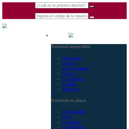
(601) 530 5586 -
Nacional
3168770630
Nacional imperdible
3168785400
Amazonas
Bogotá
Caño Cristales
Chocó
Eje cafetero
Guajira
Medellín
Nacional en playa
Barranquilla
Barú
Cartagena
Isla Múcura