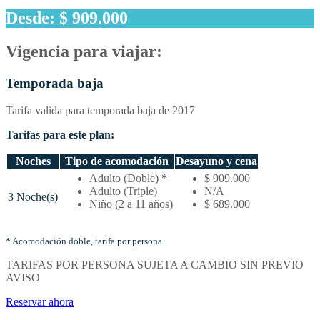
Desde: $ 909.000
Vigencia para viajar:
Temporada baja
Tarifa valida para temporada baja de 2017
Tarifas para este plan:
Noches
Tipo de acomodación
Desayuno y cena
Temporada
Adulto (Doble)
*
$ 909.000
baja
Adulto (Triple)
N/A
3 Noche(s)
–
Niño (2 a 11 años)
$ 689.000
Tarifas
por
noches
* Acomodación doble, tarifa por persona
y
TARIFAS POR PERSONA SUJETA A CAMBIO SIN PREVIO
tipo
AVISO
de
acomodación
Reservar ahora