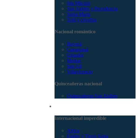
Isla Múcura
San Andrés y Providencia
Santa Marta
Tolú y coveñas
Nacional romántico
Boyacá
Capurganá
Girardot
Melgar
San Gil
Villavicencio
Quinceañeras nacional
Quinceañeras San Andrés
Internacional
Internacional imperdible
Africa
Egipto y Tierra Santa