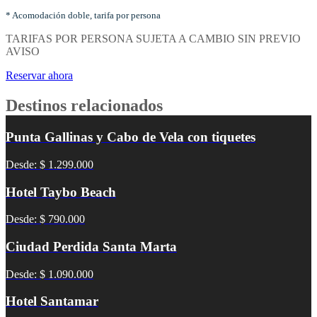
por
noches
* Acomodación doble, tarifa por persona
y
TARIFAS POR PERSONA SUJETA A CAMBIO SIN PREVIO
tipo
AVISO
de
acomodación
Reservar ahora
Destinos relacionados
Punta Gallinas y Cabo de Vela con tiquetes
Desde: $ 1.299.000
Hotel Taybo Beach
Desde: $ 790.000
Ciudad Perdida Santa Marta
Desde: $ 1.090.000
Hotel Santamar