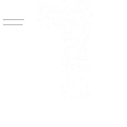
Estamos
ubicados
Cr 14 # 94-
44 OF 602
NEWSLETTER
¡Recibe las mejores promociones para tus viajes,