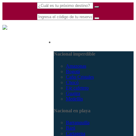
(601) 530 5586 -
Nacional
3168770630
3168785400
Nacional imperdible
Amazonas
Bogotá
Caño Cristales
Chocó
Eje cafetero
Guajira
Medellín
Nacional en playa
Barranquilla
Barú
Cartagena