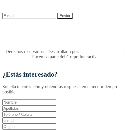
descuentos y ofertas!
"Viajes Interactiva SAS - Nit 900.460.613-2, amiga de los niños y
niñas y enemiga de su explotación y de su abuso sexual."
Apóyamos la ley 679 que penaliza estos delitos en Colombia"
RNT No. 26346
Derechos reservados - Desarrollado por:
T&T Interactiva S.A.S
-
Hacemos parte del Grupo Interactiva
¿Estás interesado?
Solicita tu cotización y obtendrás respuesta en el menor tiempo
posible