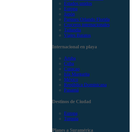
Estados unidos
Europa
Japón
Parques Orlando Florida
Cruceros internacionales
Tailandia
Viajes Baratos
Internacional en playa
Aruba
Cuba
Curacao
Isla Margarita
México
República Dominicana
Panamá
Destinos de Ciudad
Europa
Turquía
Planes a Suramérica