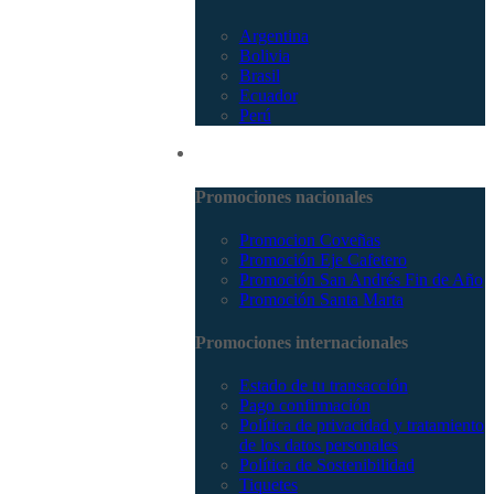
Argentina
Bolivia
Brasil
Ecuador
Perú
Promociones
Promociones nacionales
Promocion Coveñas
Promoción Eje Cafetero
Promoción San Andrés Fin de Año
Promoción Santa Marta
Promociones internacionales
Estado de tu transacción
Pago confirmación
Política de privacidad y tratamiento
de los datos personales
Política de Sostenibilidad
Tiquetes