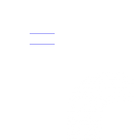
Acerca de
CELULAR Y WHATSAPP
nosotros
3168770630
(601) 530
5586
3168785400
3168770630
Nuestras redes