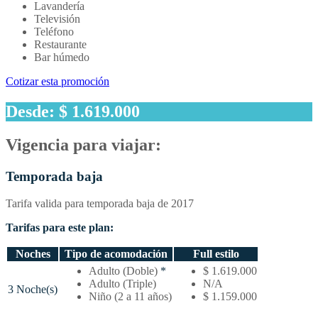
Lavandería
Televisión
Teléfono
Restaurante
Bar húmedo
Cotizar esta promoción
Desde: $ 1.619.000
Vigencia para viajar:
Temporada baja
Tarifa valida para temporada baja de 2017
Tarifas para este plan:
Noches
Tipo de acomodación
Full estilo
Temporada
Adulto (Doble)
*
$ 1.619.000
baja
Adulto (Triple)
N/A
3 Noche(s)
–
Niño (2 a 11 años)
$ 1.159.000
Tarifas