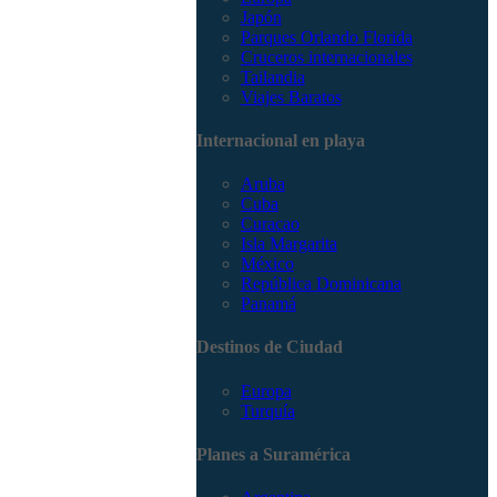
Japón
Parques Orlando Florida
Cruceros internacionales
Tailandia
Viajes Baratos
Internacional en playa
Aruba
Cuba
Curacao
Isla Margarita
México
República Dominicana
Panamá
Destinos de Ciudad
Europa
Turquía
Planes a Suramérica