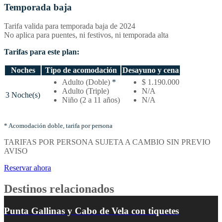
Temporada baja
Tarifa valida para temporada baja de 2024
No aplica para puentes, ni festivos, ni temporada alta
Tarifas para este plan:
Noches
Tipo de acomodación
Desayuno y cena
Temporada
Adulto (Doble)
*
$ 1.190.000
baja
Adulto (Triple)
N/A
3 Noche(s)
–
Niño (2 a 11 años)
N/A
Tarifas
por
noches
* Acomodación doble, tarifa por persona
y
TARIFAS POR PERSONA SUJETA A CAMBIO SIN PREVIO
tipo
AVISO
de
acomodación
Reservar ahora
Destinos relacionados
Punta Gallinas y Cabo de Vela con tiquetes