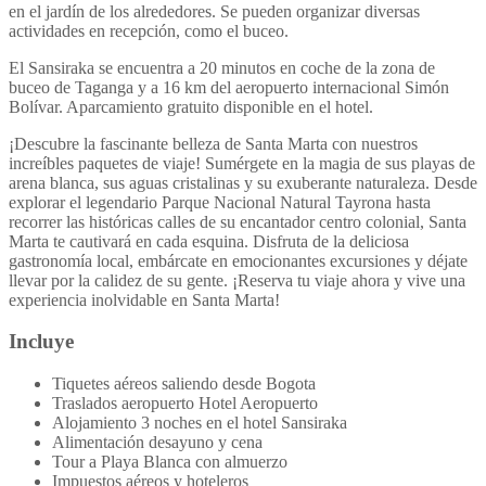
en el jardín de los alrededores. Se pueden organizar diversas
actividades en recepción, como el buceo.
El Sansiraka se encuentra a 20 minutos en coche de la zona de
buceo de Taganga y a 16 km del aeropuerto internacional Simón
Bolívar. Aparcamiento gratuito disponible en el hotel.
¡Descubre la fascinante belleza de Santa Marta con nuestros
increíbles paquetes de viaje! Sumérgete en la magia de sus playas de
arena blanca, sus aguas cristalinas y su exuberante naturaleza. Desde
explorar el legendario Parque Nacional Natural Tayrona hasta
recorrer las históricas calles de su encantador centro colonial, Santa
Marta te cautivará en cada esquina. Disfruta de la deliciosa
gastronomía local, embárcate en emocionantes excursiones y déjate
llevar por la calidez de su gente. ¡Reserva tu viaje ahora y vive una
experiencia inolvidable en Santa Marta!
Incluye
Tiquetes aéreos saliendo desde Bogota
Traslados aeropuerto Hotel Aeropuerto
Alojamiento 3 noches en el hotel Sansiraka
Alimentación desayuno y cena
Tour a Playa Blanca con almuerzo
Impuestos aéreos y hoteleros