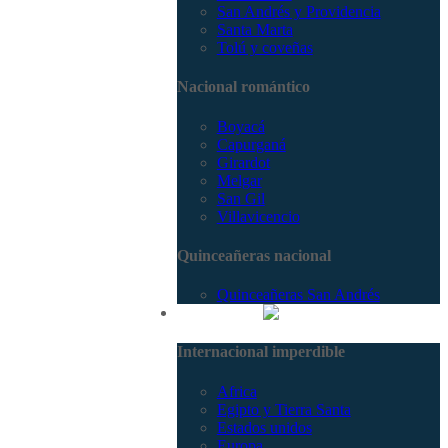
San Andrés y Providencia
Santa Marta
Tolú y coveñas
Nacional romántico
Boyacá
Capurganá
Girardot
Melgar
San Gil
Villavicencio
Quinceañeras nacional
Quinceañeras San Andrés
Internacional
Internacional imperdible
Africa
Egipto y Tierra Santa
Estados unidos
Europa