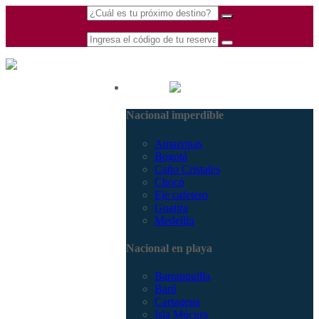
(601) 530 5586 -
Nacional
3168770630
Nacional imperdible
3168785400
Amazonas
Bogotá
Caño Cristales
Chocó
Eje cafetero
Guajira
Medellín
Nacional en playa
Barranquilla
Barú
Cartagena
Isla Múcura