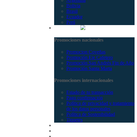
Argentina
Bolivia
Brasil
Ecuador
Perú
Promociones
Promociones nacionales
Promocion Coveñas
Promoción Eje Cafetero
Promoción San Andrés Fin de Año
Promoción Santa Marta
Promociones internacionales
Estado de tu transacción
Pago confirmación
Política de privacidad y tratamiento
de los datos personales
Política de Sostenibilidad
Tiquetes
Cotizar
Vuelos
Contactenos