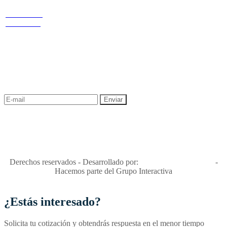
redes
Términos y condiciones
Política de
privacidad y tratamiento de datos
Cr 14 # 94-
Política de Sostenibilidad
44 OF 602
NEWSLETTER
¡Recibe las mejores promociones para tus viajes,
descuentos y ofertas!
"Viajes Interactiva SAS - Nit 900.460.613-2, amiga de los niños y
niñas y enemiga de su explotación y de su abuso sexual."
Apóyamos la ley 679 que penaliza estos delitos en Colombia"
RNT No. 26346
Derechos reservados - Desarrollado por:
T&T Interactiva S.A.S
-
Hacemos parte del Grupo Interactiva
¿Estás interesado?
Solicita tu cotización y obtendrás respuesta en el menor tiempo