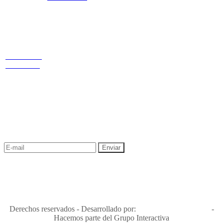
Estamos
LINKS
ubicados
Nuestras
redes
Términos y condiciones
Política de
Cr 14 # 94-
privacidad y tratamiento de datos
44 OF 602
Política de Sostenibilidad
NEWSLETTER
¡Recibe las mejores promociones para tus viajes,
descuentos y ofertas!
"Viajes Interactiva SAS - Nit 900.460.613-2, amiga de los niños y
niñas y enemiga de su explotación y de su abuso sexual."
Apóyamos la ley 679 que penaliza estos delitos en Colombia"
RNT No. 26346
Derechos reservados - Desarrollado por:
T&T Interactiva S.A.S
-
Hacemos parte del Grupo Interactiva