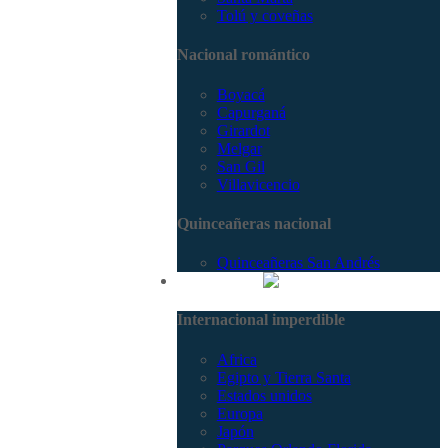
Tolú y coveñas
Nacional romántico
Boyacá
Capurganá
Girardot
Melgar
San Gil
Villavicencio
Quinceañeras nacional
Quinceañeras San Andrés
Internacional
Internacional imperdible
Africa
Egipto y Tierra Santa
Estados unidos
Europa
Japón