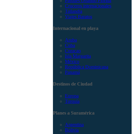
Parques Orlando Florida
Cruceros internacionales
Tailandia
Viajes Baratos
Internacional en playa
Aruba
Cuba
Curacao
Isla Margarita
México
República Dominicana
Panamá
Destinos de Ciudad
Europa
Turquía
Planes a Suramérica
Argentina
Bolivia