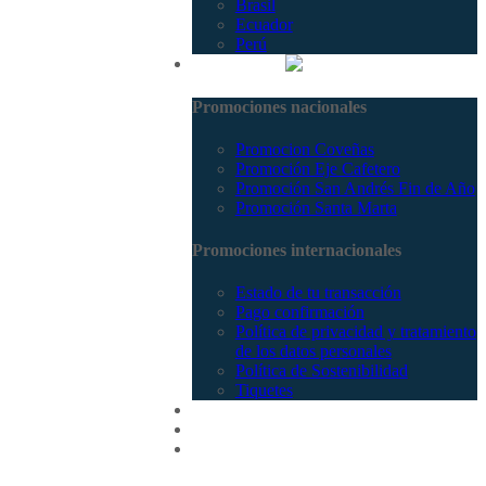
Brasil
Ecuador
Perú
Promociones
Promociones nacionales
Promocion Coveñas
Promoción Eje Cafetero
Promoción San Andrés Fin de Año
Promoción Santa Marta
Promociones internacionales
Estado de tu transacción
Pago confirmación
Política de privacidad y tratamiento
de los datos personales
Política de Sostenibilidad
Tiquetes
Cotizar
Vuelos
Contactenos