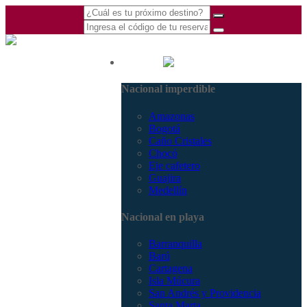
(601) 530 5586 -
Nacional
3168770630
Nacional imperdible
3168785400
Amazonas
Bogotá
Caño Cristales
Chocó
Eje cafetero
Guajira
Medellín
Nacional en playa
Barranquilla
Barú
Cartagena
Isla Múcura
San Andrés y Providencia
Santa Marta