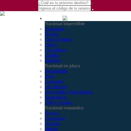
(601) 530 5586 -
Nacional
3168770630
Nacional imperdible
3168785400
Amazonas
Bogotá
Caño Cristales
Chocó
Eje cafetero
Guajira
Medellín
Nacional en playa
Barranquilla
Barú
Cartagena
Isla Múcura
San Andrés y Providencia
Santa Marta
Tolú y coveñas
Nacional romántico
Boyacá
Capurganá
Girardot
Melgar