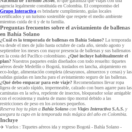
Nacional de Turismo 26346
, lo que garantiza que viajas con una
agencia legalmente constituida en Colombia. El compromiso del
Grupo Interactiva
es brindarte cumplimiento, guías locales
certificados y un turismo sostenible que respete el medio ambiente
mientras cuida de ti y de tu familia.
Preguntas frecuentes sobre el avistamiento de ballenas
en Bahía Solano
¿Cuál es la temporada de ballenas en Bahía Solano?
La temporada
va desde el mes de julio hasta octubre de cada año, siendo agosto y
septiembre los meses con mayor presencia de ballenas y sus ballenatos
en la costa del Pacífico colombiano.
¿Qué incluye habitualmente el
plan?
Nuestros paquetes están diseñados con todo resuelto: tiquetes
aéreos desde Medellín o Bogotá, traslados en lancha, alojamiento en
eco-lodge, alimentación completa (desayunos, almuerzos y cenas) y las
salidas guiadas en lancha para el avistamiento seguro de las ballenas.
¿Qué debo empacar para este viaje?
Recomendamos llevar ropa
ligera de secado rápido, impermeable, calzado con buen agarre para las
caminatas en la selva, repelente de insectos, bloqueador solar amigable
con el ecosistema y maleta de mano tipo morral debido a las
restricciones de peso en los aviones pequeños.
Reserva hoy tu plan a
Bahía Solano
con
Viajes Interactiva S.A.S.
y
asegura tu cupo en la temporada más mágica del año en Colombia.
Incluye
✈️ Vuelos : Tiquetes aéreos ida y regreso Bogotá - Bahía Solano -