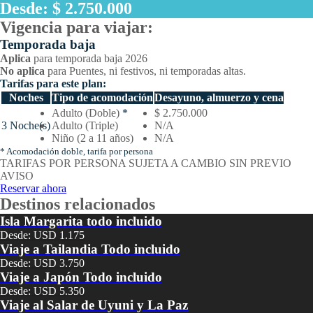
Desde: $ 2.750.000
Vigencia para viajar:
Temporada baja
Aplica
para temporada baja 2026
No aplica
para Puentes, ni festivos, ni temporadas altas.
Tarifas para este plan:
Noches
Tipo de acomodación
Desayuno, almuerzo y cena
Temporada
Adulto (Doble)
*
$ 2.750.000
baja
3 Noche(s)
Adulto (Triple)
N/A
–
Niño (2 a 11 años)
N/A
Tarifas
* Acomodación doble, tarifa por persona
por
TARIFAS POR PERSONA SUJETA A CAMBIO SIN PREVIO
noches
AVISO
y
Reservar ahora
tipo
Destinos relacionados
de
Isla Margarita todo incluido
acomodación
Desde: USD 1.175
Viaje a Tailandia Todo incluido
Desde: USD 3.750
Viaje a Japón Todo incluido
Desde: USD 5.350
Viaje al Salar de Uyuni y La Paz