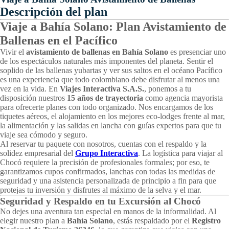
Descripción del plan
Viaje a Bahía Solano: Plan Avistamiento de
Ballenas en el Pacífico
Vivir el
avistamiento de ballenas en Bahía Solano
es presenciar uno
de los espectáculos naturales más imponentes del planeta. Sentir el
soplido de las ballenas yubartas y ver sus saltos en el océano Pacífico
es una experiencia que todo colombiano debe disfrutar al menos una
vez en la vida. En
Viajes Interactiva S.A.S.
, ponemos a tu
disposición nuestros
15 años de trayectoria
como agencia mayorista
para ofrecerte planes con todo organizado. Nos encargamos de los
tiquetes aéreos, el alojamiento en los mejores eco-lodges frente al mar,
la alimentación y las salidas en lancha con guías expertos para que tu
viaje sea cómodo y seguro.
Al reservar tu paquete con nosotros, cuentas con el respaldo y la
solidez empresarial del
Grupo Interactiva
. La logística para viajar al
Chocó requiere la precisión de profesionales formales; por eso, te
garantizamos cupos confirmados, lanchas con todas las medidas de
seguridad y una asistencia personalizada de principio a fin para que
protejas tu inversión y disfrutes al máximo de la selva y el mar.
Seguridad y Respaldo en tu Excursión al Chocó
No dejes una aventura tan especial en manos de la informalidad. Al
elegir nuestro plan a
Bahía Solano
, estás respaldado por el
Registro