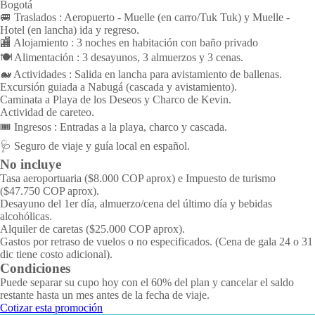
Bogotá
🚐 Traslados : Aeropuerto - Muelle (en carro/Tuk Tuk) y Muelle -
Hotel (en lancha) ida y regreso.
🏬 Alojamiento : 3 noches en habitación con baño privado
🍽️ Alimentación : 3 desayunos, 3 almuerzos y 3 cenas.
🐋 Actividades : Salida en lancha para avistamiento de ballenas.
Excursión guiada a Nabugá (cascada y avistamiento).
Caminata a Playa de los Deseos y Charco de Kevin.
Actividad de careteo.
🎟️ Ingresos : Entradas a la playa, charco y cascada.
🩺 Seguro de viaje y guía local en español.
No incluye
Tasa aeroportuaria ($8.000 COP aprox) e Impuesto de turismo
($47.750 COP aprox).
Desayuno del 1er día, almuerzo/cena del último día y bebidas
alcohólicas.
Alquiler de caretas ($25.000 COP aprox).
Gastos por retraso de vuelos o no especificados. (Cena de gala 24 o 31
dic tiene costo adicional).
Condiciones
Puede separar su cupo hoy con el 60% del plan y cancelar el saldo
restante hasta un mes antes de la fecha de viaje.
Cotizar esta promoción