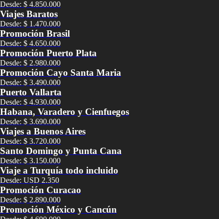
Desde: $ 4.850.000
Viajes Baratos
Desde: $ 1.470.000
Promoción Brasil
Desde: $ 4.650.000
Promoción Puerto Plata
Desde: $ 2.980.000
Promoción Cayo Santa Maria
Desde: $ 3.490.000
Puerto Vallarta
Desde: $ 4.930.000
Habana, Varadero y Cienfuegos
Desde: $ 3.690.000
Viajes a Buenos Aires
Desde: $ 3.720.000
Santo Domingo y Punta Cana
Desde: $ 3.150.000
Viaje a Turquía todo incluido
Desde: USD 2.350
Promoción Curacao
Desde: $ 2.890.000
Promoción México y Cancún