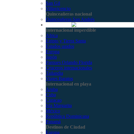
San Gil
Villavicencio
Quinceañeras nacional
Quinceañeras San Andrés
Internacional
Internacional imperdible
Africa
Egipto y Tierra Santa
Estados unidos
Europa
Japón
Parques Orlando Florida
Cruceros internacionales
Tailandia
Viajes Baratos
Internacional en playa
Aruba
Cuba
Curacao
Isla Margarita
México
República Dominicana
Panamá
Destinos de Ciudad
Europa