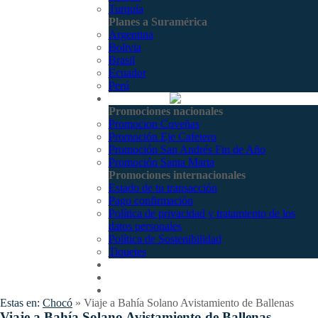
Turquía
Planes a Suramérica
Argentina
Bolivia
Brasil
Ecuador
Perú
Promociones
Promociones nacionales
Promocion Coveñas
Promoción Eje Cafetero
Promoción San Andrés Fin de Año
Promoción Santa Marta
Promociones internacionales
Estado de tu transacción
Pago confirmación
Política de privacidad y tratamiento de los
datos personales
Política de Sostenibilidad
Tiquetes
Cotizar
Vuelos
Contactenos
Estas en:
Chocó
»
Viaje a Bahía Solano Avistamiento de Ballenas
Viaje a Bahía Solano Avistamiento de Ballenas