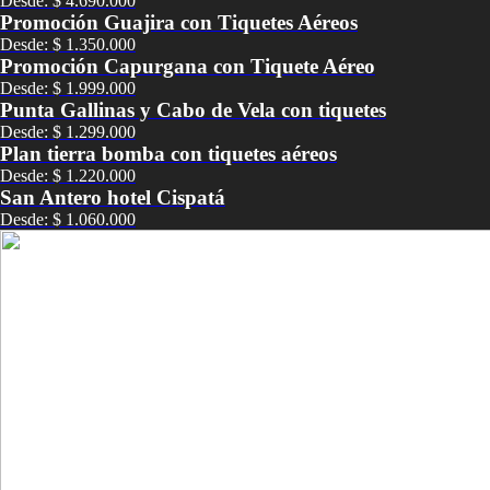
Desde: $ 4.690.000
Promoción Guajira con Tiquetes Aéreos
Desde: $ 1.350.000
Promoción Capurgana con Tiquete Aéreo
Desde: $ 1.999.000
Punta Gallinas y Cabo de Vela con tiquetes
Desde: $ 1.299.000
Plan tierra bomba con tiquetes aéreos
Desde: $ 1.220.000
San Antero hotel Cispatá
Desde: $ 1.060.000