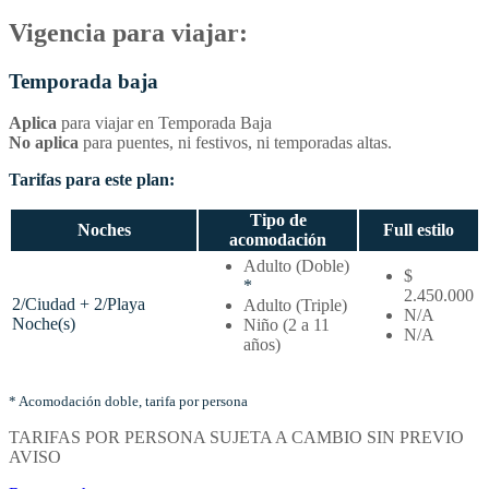
Vigencia para viajar:
Temporada baja
Aplica
para viajar en Temporada Baja
No aplica
para puentes, ni festivos, ni temporadas altas.
Tarifas para este plan:
Tipo de
Noches
Full estilo
acomodación
Temporada
Adulto (Doble)
$
baja
*
2.450.000
–
2/Ciudad + 2/Playa
Adulto (Triple)
N/A
Tarifas
Noche(s)
Niño (2 a 11
N/A
por
años)
noches
y
tipo
* Acomodación doble, tarifa por persona
de
TARIFAS POR PERSONA SUJETA A CAMBIO SIN PREVIO
acomodación
AVISO