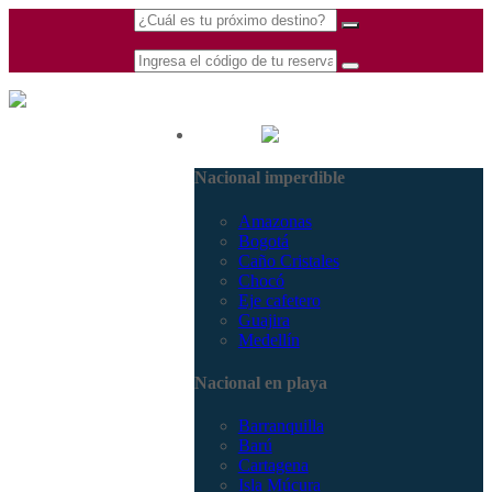
(601) 530 5586 -
Nacional
3168770630
Nacional imperdible
3168785400
Amazonas
Bogotá
Caño Cristales
Chocó
Eje cafetero
Guajira
Medellín
Nacional en playa
Barranquilla
Barú
Cartagena
Isla Múcura