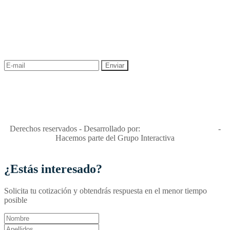
NEWSLETTER
¡Recibe las mejores promociones para tus viajes,
descuentos y ofertas!
"Viajes Interactiva SAS - Nit 900.460.613-2, amiga de los niños y
niñas y enemiga de su explotación y de su abuso sexual."
Apóyamos la ley 679 que penaliza estos delitos en Colombia"
RNT No. 26346
Derechos reservados - Desarrollado por:
T&T Interactiva S.A.S
-
Hacemos parte del Grupo Interactiva
¿Estás interesado?
Solicita tu cotización y obtendrás respuesta en el menor tiempo
posible