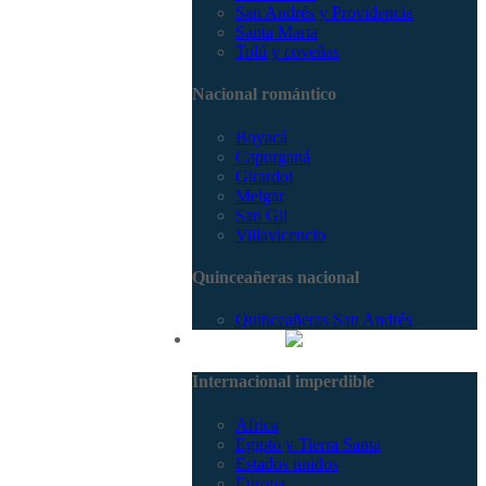
San Andrés y Providencia
Santa Marta
Tolú y coveñas
Nacional romántico
Boyacá
Capurganá
Girardot
Melgar
San Gil
Villavicencio
Quinceañeras nacional
Quinceañeras San Andrés
Internacional
Internacional imperdible
Africa
Egipto y Tierra Santa
Estados unidos
Europa