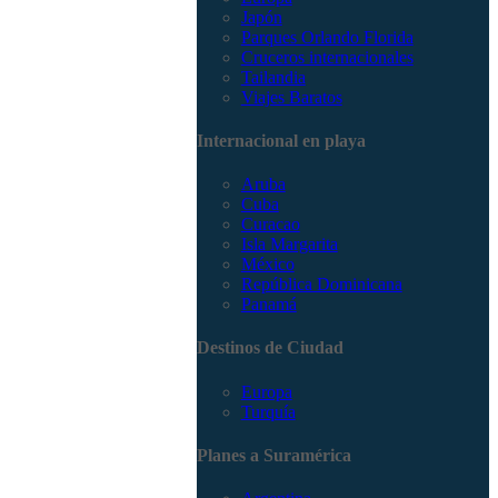
Japón
Parques Orlando Florida
Cruceros internacionales
Tailandia
Viajes Baratos
Internacional en playa
Aruba
Cuba
Curacao
Isla Margarita
México
República Dominicana
Panamá
Destinos de Ciudad
Europa
Turquía
Planes a Suramérica