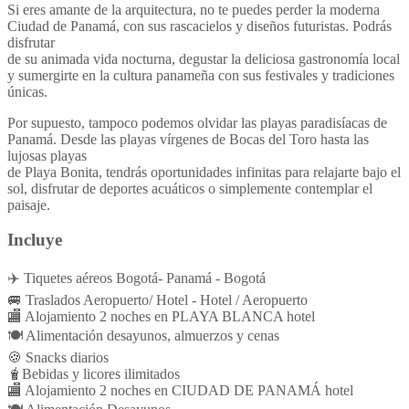
Si eres amante de la arquitectura, no te puedes perder la moderna
Ciudad de Panamá, con sus rascacielos y diseños futuristas. Podrás
disfrutar
de su animada vida nocturna, degustar la deliciosa gastronomía local
y sumergirte en la cultura panameña con sus festivales y tradiciones
únicas.
Por supuesto, tampoco podemos olvidar las playas paradisíacas de
Panamá. Desde las playas vírgenes de Bocas del Toro hasta las
lujosas playas
de Playa Bonita, tendrás oportunidades infinitas para relajarte bajo el
sol, disfrutar de deportes acuáticos o simplemente contemplar el
paisaje.
Incluye
✈️ Tiquetes aéreos Bogotá- Panamá - Bogotá
🚐 Traslados Aeropuerto/ Hotel - Hotel / Aeropuerto
🏬 Alojamiento 2 noches en PLAYA BLANCA hotel
🍽️ Alimentación desayunos, almuerzos y cenas
🍪 Snacks diarios
🧋Bebidas y licores ilimitados
🏬 Alojamiento 2 noches en CIUDAD DE PANAMÁ hotel