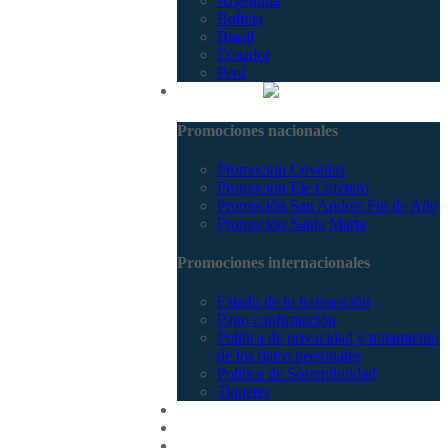
Argentina
Bolivia
Brasil
Ecuador
Perú
Promociones
Promociones nacionales
Promocion Coveñas
Promoción Eje Cafetero
Promoción San Andrés Fin de Año
Promoción Santa Marta
Promociones internacionales
Estado de tu transacción
Pago confirmación
Política de privacidad y tratamiento
de los datos personales
Política de Sostenibilidad
Tiquetes
Cotizar
Vuelos
Contactenos