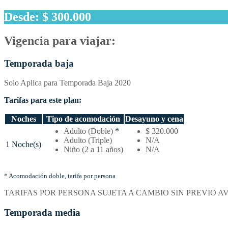
Desde: $ 300.000
Vigencia para viajar:
Temporada baja
Solo Aplica para Temporada Baja 2020
Tarifas para este plan:
Noches
Tipo de acomodación
Desayuno y cena
Temporada
Adulto (Doble)
*
$ 320.000
baja
Adulto (Triple)
N/A
1 Noche(s)
–
Niño (2 a 11 años)
N/A
Tarifas
por
noches
* Acomodación doble, tarifa por persona
y
TARIFAS POR PERSONA SUJETA A CAMBIO SIN PREVIO A
tipo
de
Temporada media
acomodación