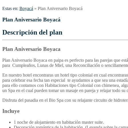
Estas en:
Boyacá
»
Plan Aniversario Boyacá
Plan Aniversario Boyacá
Descripción del plan
Plan Aniversario Boyaca
Plan Aniversario Boyaca en paipa es perfecto para las parejas que est
para Cumpleaños, Lunas de Miel, una Reconciliación o sencillamente p
En nuestro hotel encontraras un hotel tipo colonial en cual encontrara
para celebrar esa fecha tan especial te ayudamos a que sea una estadía
para ello contamos con Habitaciones tipo Colonial con chimenea, algu
un Spa en el cual pueden tomar un masaje en pareja y relajar todo su 
Disfruta del pasadia en el Bio Spa con su relajante circuito de hidroter
Incluye
1 noche de alojamiento en habitación master suite.
Decoración romántica de la habitación. (Leyenda sobre la cama 