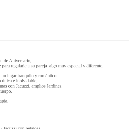
án de Aniversario,
ara regalarle a su pareja algo muy especial y diferente.
s un lugar tranquilo y romántico
 única e inolvidable,
nas con Jacuzzi, amplios Jardines,
cuerpo.
apia.
/ Jacuzzi con petalos)