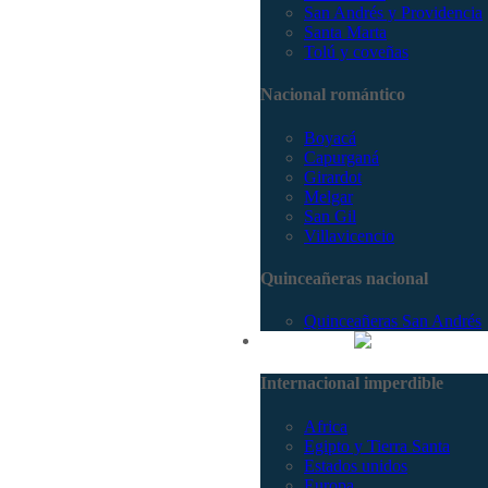
San Andrés y Providencia
Santa Marta
Tolú y coveñas
Nacional romántico
Boyacá
Capurganá
Girardot
Melgar
San Gil
Villavicencio
Quinceañeras nacional
Quinceañeras San Andrés
Internacional
Internacional imperdible
Africa
Egipto y Tierra Santa
Estados unidos
Europa