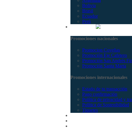
Argentina
Bolivia
Brasil
Ecuador
Perú
Promociones
Promociones nacionales
Promocion Coveñas
Promoción Eje Cafetero
Promoción San Andrés Fi
Promoción Santa Marta
Promociones internacionales
Estado de tu transacción
Pago confirmación
Política de privacidad y tr
Política de Sostenibilidad
Tiquetes
Cotizar
Vuelos
Contactenos