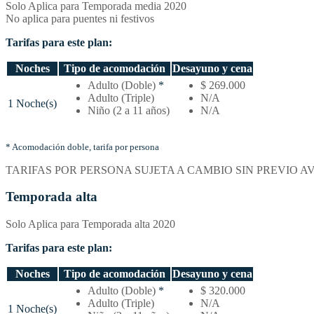
Solo Aplica para Temporada media 2020
No aplica para puentes ni festivos
Tarifas para este plan:
Noches
Tipo de acomodación
Desayuno y cena
Temporada
Adulto (Doble)
*
$ 269.000
media
Adulto (Triple)
N/A
1 Noche(s)
–
Niño (2 a 11 años)
N/A
Tarifas
por
noches
* Acomodación doble, tarifa por persona
y
TARIFAS POR PERSONA SUJETA A CAMBIO SIN PREVIO A
tipo
de
Temporada alta
acomodación
Solo Aplica para Temporada alta 2020
Tarifas para este plan:
Noches
Tipo de acomodación
Desayuno y cena
Temporada
Adulto (Doble)
*
$ 320.000
alta
Adulto (Triple)
N/A
1 Noche(s)
–