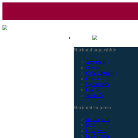
(601) 530 5586 - 3168770630
Nacional
3168785400
Nacional imperdible
Amazonas
Bogotá
Caño Cristales
Chocó
Eje cafetero
Guajira
Medellín
Nacional en playa
Barranquilla
Barú
Cartagena
Isla Múcura