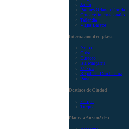
Japón
Parques Orlando Florida
Cruceros internacionales
Tailandia
Viajes Baratos
Internacional en playa
Aruba
Cuba
Curacao
Isla Margarita
México
República Dominicana
Panamá
Destinos de Ciudad
Europa
Turquía
Planes a Suramérica