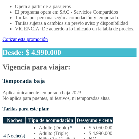
Opera a partir de 2 pasajeros
El programa opera en: SAC - Servicios Compartidos
Tarifas por persona según acomodación y temporada.
Tarifas sujetas a cambios sin previo aviso y disponibilidad
VIGENCIA: De acuerdo a lo indicado en la tabla de precios.
Cotizar esta promoción
Desde: $ 4.990.000
Vigencia para viajar:
Temporada baja
Aplica únicamente temporada baja 2023
No aplica para puentes, ni festivos, ni temporadas altas.
Tarifas para este plan:
Noches
Tipo de acomodación
Desayuno y cena
Temporada
Adulto (Doble)
*
$ 5.050.000
baja
Adulto (Triple)
$ 4.990.000
4 Noche(s)
–
Niño (2 a 11 años)
N/A