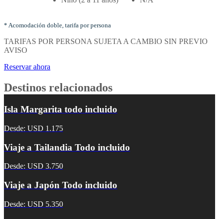
Tarifas
por
noches
* Acomodación doble, tarifa por persona
y
TARIFAS POR PERSONA SUJETA A CAMBIO SIN PREVIO
tipo
AVISO
de
acomodación
Reservar ahora
Destinos relacionados
Isla Margarita todo incluido
Desde: USD 1.175
Viaje a Tailandia Todo incluido
Desde: USD 3.750
Viaje a Japón Todo incluido
Desde: USD 5.350