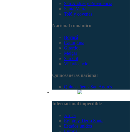
San Andrés y Providencia
Santa Marta
Tolú y coveñas
Nacional romántico
Boyacá
Capurganá
Girardot
Melgar
San Gil
Villavicencio
Quinceañeras nacional
Quinceañeras San Andrés
Internacional
Internacional imperdible
Africa
Egipto y Tierra Santa
Estados unidos
Europa