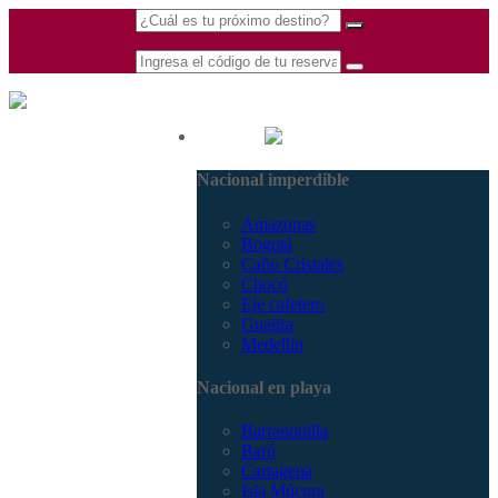
(601) 530 5586 -
Nacional
3168770630
Nacional imperdible
3168785400
Amazonas
Bogotá
Caño Cristales
Chocó
Eje cafetero
Guajira
Medellín
Nacional en playa
Barranquilla
Barú
Cartagena
Isla Múcura