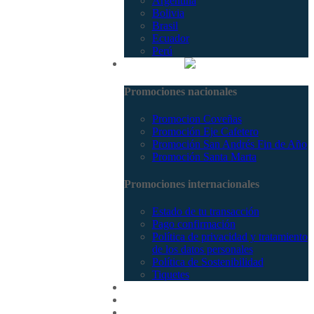
Argentina
Bolivia
Brasil
Ecuador
Perú
Promociones
Promociones nacionales
Promocion Coveñas
Promoción Eje Cafetero
Promoción San Andrés Fin de Año
Promoción Santa Marta
Promociones internacionales
Estado de tu transacción
Pago confirmación
Política de privacidad y tratamiento
de los datos personales
Política de Sostenibilidad
Tiquetes
Cotizar
Vuelos
Contactenos