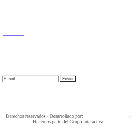
3168770630
3168785400
Estamos
LINKS
Nuestras
ubicados
redes
Términos y condiciones
Política de
privacidad y tratamiento de datos
Cr 14 # 94-
Política de Sostenibilidad
44 OF 602
NEWSLETTER
¡Recibe las mejores promociones para tus viajes,
descuentos y ofertas!
"Viajes Interactiva SAS - Nit 900.460.613-2, amiga de los niños y
niñas y enemiga de su explotación y de su abuso sexual."
Apóyamos la ley 679 que penaliza estos delitos en Colombia"
RNT No. 26346
Derechos reservados - Desarrollado por:
T&T Interactiva S.A.S
-
Hacemos parte del Grupo Interactiva