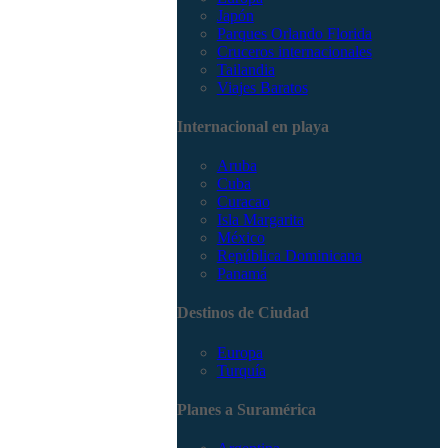
Japón
Parques Orlando Florida
Cruceros internacionales
Tailandia
Viajes Baratos
Internacional en playa
Aruba
Cuba
Curacao
Isla Margarita
México
República Dominicana
Panamá
Destinos de Ciudad
Europa
Turquía
Planes a Suramérica