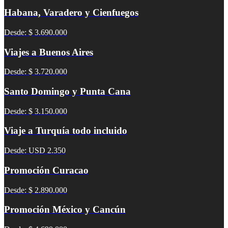
Habana, Varadero y Cienfuegos
Desde: $ 3.690.000
Viajes a Buenos Aires
Desde: $ 3.720.000
Santo Domingo y Punta Cana
Desde: $ 3.150.000
Viaje a Turquía todo incluido
Desde: USD 2.350
Promoción Curacao
Desde: $ 2.890.000
Promoción México y Cancún