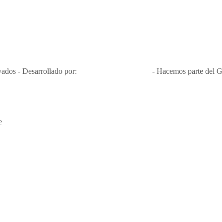
Nit 900.460.613-2, amiga de los niños y niñas y enemiga de su explota
Apóyamos la ley 679 que penaliza estos delitos en Colombia"
RNT No. 26346
ados - Desarrollado por:
T&T Interactiva S.A.S
- Hacemos parte del G
e