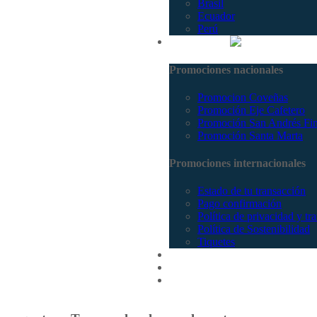
Brasil
Ecuador
Perú
Promociones
Promociones nacionales
Promocion Coveñas
Promoción Eje Cafetero
Promoción San Andrés Fi
Promoción Santa Marta
Promociones internacionales
Estado de tu transacción
Pago confirmación
Política de privacidad y tr
Política de Sostenibilidad
Tiquetes
Cotizar
Vuelos
Contactenos