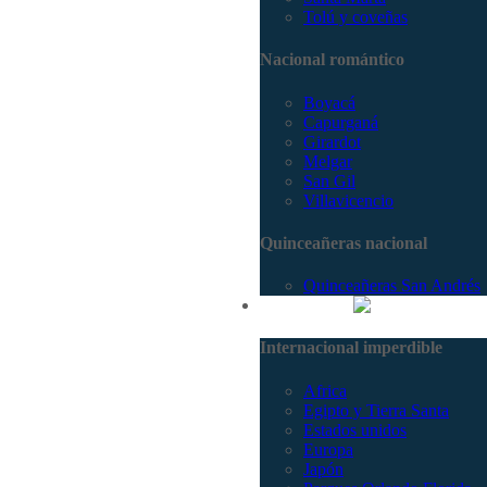
Tolú y coveñas
Nacional romántico
Boyacá
Capurganá
Girardot
Melgar
San Gil
Villavicencio
Quinceañeras nacional
Quinceañeras San Andrés
Internacional
Internacional imperdible
Africa
Egipto y Tierra Santa
Estados unidos
Europa
Japón