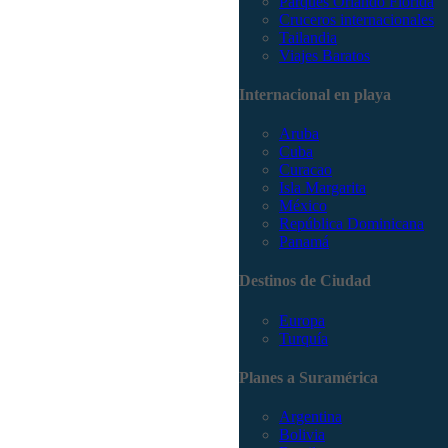
Parques Orlando Florida
Cruceros internacionales
Tailandia
Viajes Baratos
Internacional en playa
Aruba
Cuba
Curacao
Isla Margarita
México
República Dominicana
Panamá
Destinos de Ciudad
Europa
Turquía
Planes a Suramérica
Argentina
Bolivia