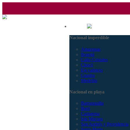
(601) 530 5586 - 3168770630
Nacional
3168785400
Nacional imperdible
Amazonas
Bogotá
Caño Cristales
Chocó
Eje cafetero
Guajira
Medellín
Nacional en playa
Barranquilla
Barú
Cartagena
Isla Múcura
San Andrés y Providencia
Santa Marta