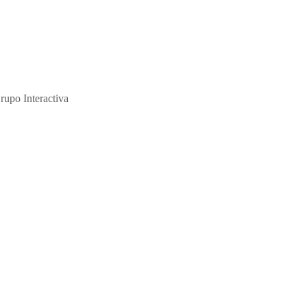
ción y de su abuso sexual."
rupo Interactiva