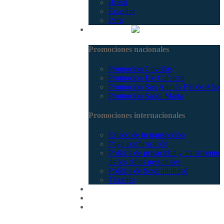
Brasil
Ecuador
Perú
Promociones
Promociones nacionales
Promocion Coveñas
Promoción Eje Cafetero
Promoción San Andrés Fin de Año
Promoción Santa Marta
Promociones internacionales
Estado de tu transacción
Pago confirmación
Política de privacidad y tratamiento
de los datos personales
Política de Sostenibilidad
Tiquetes
Cotizar
Vuelos
Contactenos