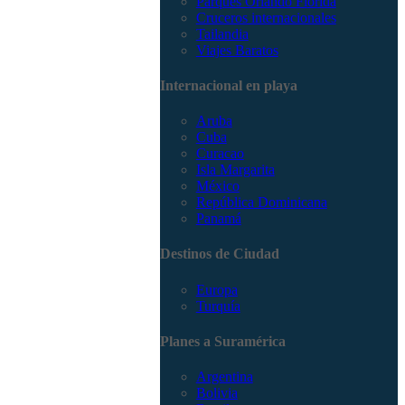
Parques Orlando Florida
Cruceros internacionales
Tailandia
Viajes Baratos
Internacional en playa
Aruba
Cuba
Curacao
Isla Margarita
México
República Dominicana
Panamá
Destinos de Ciudad
Europa
Turquía
Planes a Suramérica
Argentina
Bolivia