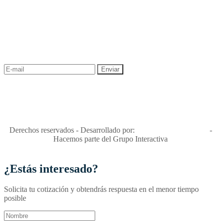
NEWSLETTER
¡Recibe las mejores promociones para tus viajes,
descuentos y ofertas!
"Viajes Interactiva SAS - Nit 900.460.613-2, amiga de los niños y
niñas y enemiga de su explotación y de su abuso sexual."
Apóyamos la ley 679 que penaliza estos delitos en Colombia"
RNT No. 26346
Derechos reservados - Desarrollado por:
T&T Interactiva S.A.S
-
Hacemos parte del Grupo Interactiva
¿Estás interesado?
Solicita tu cotización y obtendrás respuesta en el menor tiempo
posible