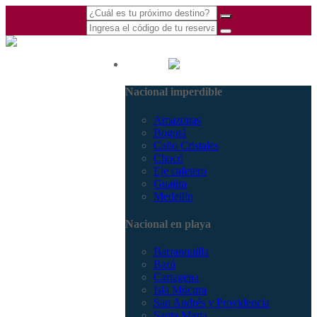
(601) 530 5586 -
Nacional
3168770630
Nacional imperdible
3168785400
Amazonas
Bogotá
Caño Cristales
Chocó
Eje cafetero
Guajira
Medellín
Nacional en playa
Barranquilla
Barú
Cartagena
Isla Múcura
San Andrés y Providencia
Santa Marta