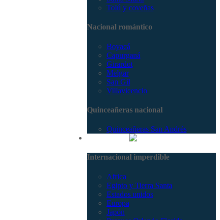
Tolú y coveñas
Nacional romántico
Boyacá
Capurganá
Girardot
Melgar
San Gil
Villavicencio
Quinceañeras nacional
Quinceañeras San Andrés
Internacional
Internacional imperdible
Africa
Egipto y Tierra Santa
Estados unidos
Europa
Japón