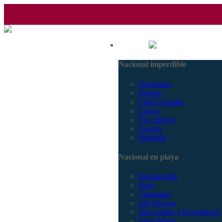
(601) 530 5586 - 3168770630
Nacional
3168785400
Nacional imperdible
Amazonas
Bogotá
Caño Cristales
Chocó
Eje cafetero
Guajira
Medellín
Nacional en playa
Barranquilla
Barú
Cartagena
Isla Múcura
San Andrés y Providencia
Santa Marta