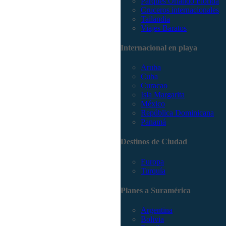
Parques Orlando Florida
Cruceros internacionales
Tailandia
Viajes Baratos
Internacional en playa
Aruba
Cuba
Curacao
Isla Margarita
México
República Dominicana
Panamá
Destinos de Ciudad
Europa
Turquía
Planes a Suramérica
Argentina
Bolivia