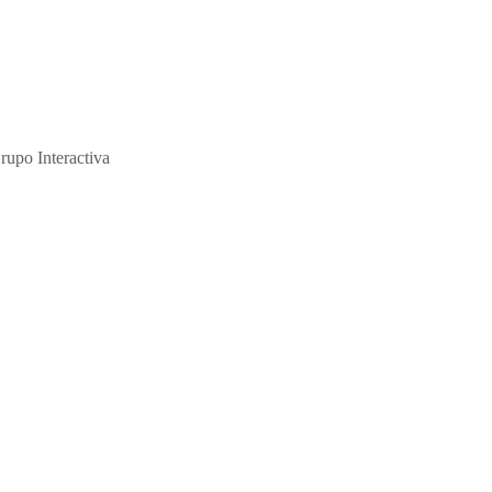
ción y de su abuso sexual."
rupo Interactiva