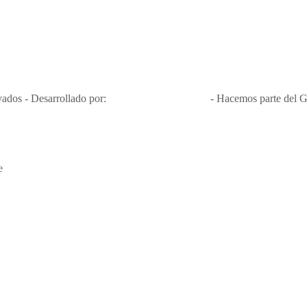
Nit 900.460.613-2, amiga de los niños y niñas y enemiga de su explota
Apóyamos la ley 679 que penaliza estos delitos en Colombia"
RNT No. 26346
ados - Desarrollado por:
T&T Interactiva S.A.S
- Hacemos parte del G
e