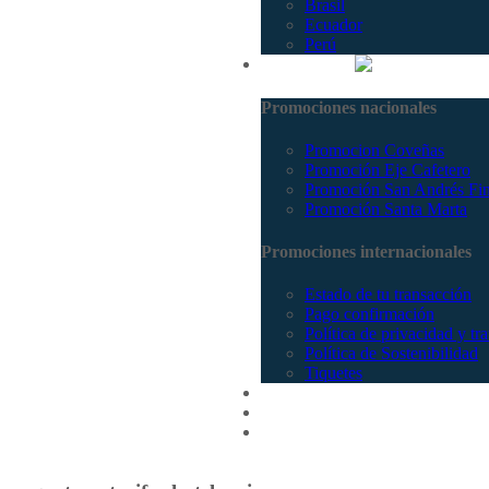
Brasil
Ecuador
Perú
Promociones
Promociones nacionales
Promocion Coveñas
Promoción Eje Cafetero
Promoción San Andrés Fi
Promoción Santa Marta
Promociones internacionales
Estado de tu transacción
Pago confirmación
Política de privacidad y tr
Política de Sostenibilidad
Tiquetes
Cotizar
Vuelos
Contactenos