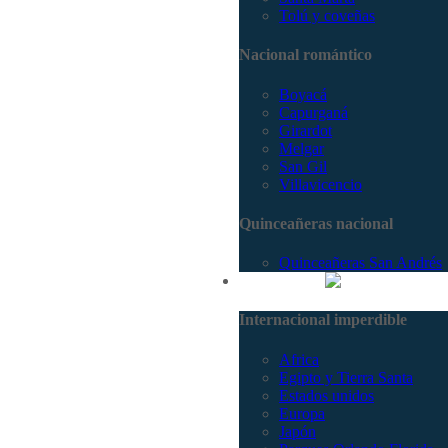
Tolú y coveñas
Nacional romántico
Boyacá
Capurganá
Girardot
Melgar
San Gil
Villavicencio
Quinceañeras nacional
Quinceañeras San Andrés
Internacional
Internacional imperdible
Africa
Egipto y Tierra Santa
Estados unidos
Europa
Japón