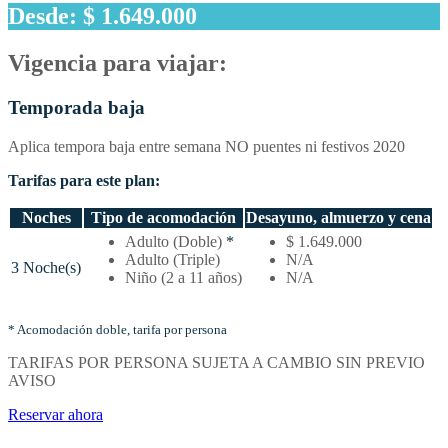
Desde: $ 1.649.000
Vigencia para viajar:
Temporada baja
Aplica tempora baja entre semana NO puentes ni festivos 2020
Tarifas para este plan:
Noches
Tipo de acomodación
Desayuno, almuerzo y cena
Temporada
Adulto (Doble)
*
$ 1.649.000
baja
Adulto (Triple)
N/A
3 Noche(s)
–
Niño (2 a 11 años)
N/A
Tarifas
por
noches
* Acomodación doble, tarifa por persona
y
TARIFAS POR PERSONA SUJETA A CAMBIO SIN PREVIO
tipo
AVISO
de
acomodación
Reservar ahora