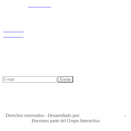
3168770630
3168785400
Estamos
LINKS
Nuestras
ubicados
redes
Términos y condiciones
Política de
privacidad y tratamiento de datos
Cr 14 # 94-
Política de Sostenibilidad
44 OF 602
NEWSLETTER
¡Recibe las mejores promociones para tus viajes,
descuentos y ofertas!
"Viajes Interactiva SAS - Nit 900.460.613-2, amiga de los niños y
niñas y enemiga de su explotación y de su abuso sexual."
Apóyamos la ley 679 que penaliza estos delitos en Colombia"
RNT No. 26346
Derechos reservados - Desarrollado por:
T&T Interactiva S.A.S
-
Hacemos parte del Grupo Interactiva