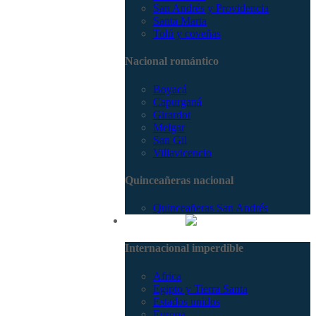
San Andrés y Providencia
Santa Marta
Tolú y coveñas
Nacional romántico
Boyacá
Capurganá
Girardot
Melgar
San Gil
Villavicencio
Quinceañeras nacional
Quinceañeras San Andrés
Internacional
Internacional imperdible
Africa
Egipto y Tierra Santa
Estados unidos
Europa