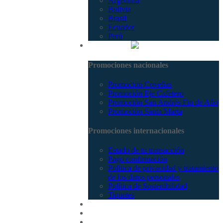
Argentina
Bolivia
Brasil
Ecuador
Perú
Promociones
Promociones nacionales
Promocion Coveñas
Promoción Eje Cafetero
Promoción San Andrés Fin de Año
Promoción Santa Marta
Promociones internacionales
Estado de tu transacción
Pago confirmación
Política de privacidad y tratamiento
de los datos personales
Política de Sostenibilidad
Tiquetes
Cotizar
Vuelos
Contactenos