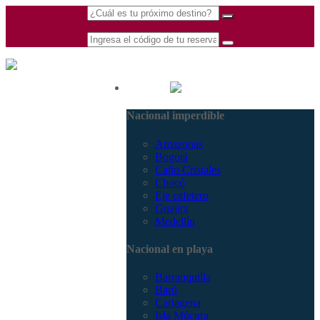
(601) 530 5586 -
Nacional
3168770630
Nacional imperdible
3168785400
Amazonas
Bogotá
Caño Cristales
Chocó
Eje cafetero
Guajira
Medellín
Nacional en playa
Barranquilla
Barú
Cartagena
Isla Múcura