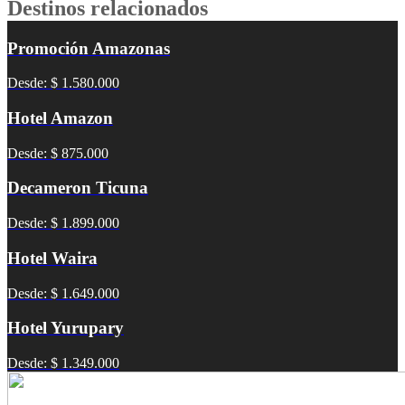
Destinos relacionados
Promoción Amazonas
Desde: $ 1.580.000
Hotel Amazon
Desde: $ 875.000
Decameron Ticuna
Desde: $ 1.899.000
Hotel Waira
Desde: $ 1.649.000
Hotel Yurupary
Desde: $ 1.349.000