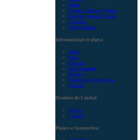
Japón
Parques Orlando Florida
Cruceros internacionales
Tailandia
Viajes Baratos
Internacional en playa
Aruba
Cuba
Curacao
Isla Margarita
México
República Dominicana
Panamá
Destinos de Ciudad
Europa
Turquía
Planes a Suramérica