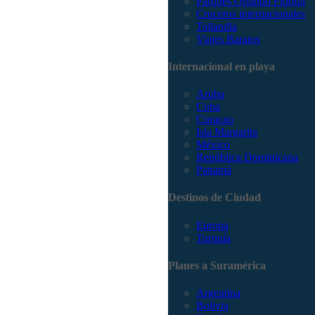
Parques Orlando Florida
Cruceros internacionales
Tailandia
Viajes Baratos
Internacional en playa
Aruba
Cuba
Curacao
Isla Margarita
México
República Dominicana
Panamá
Destinos de Ciudad
Europa
Turquía
Planes a Suramérica
Argentina
Bolivia