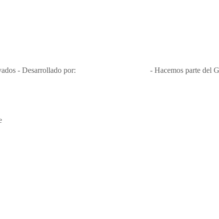
Nit 900.460.613-2, amiga de los niños y niñas y enemiga de su explota
Apóyamos la ley 679 que penaliza estos delitos en Colombia"
RNT No. 26346
ados - Desarrollado por:
T&T Interactiva S.A.S
- Hacemos parte del G
e