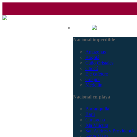
(601) 530 5586 - 3168770630
Nacional
3168785400
Nacional imperdible
Amazonas
Bogotá
Caño Cristales
Chocó
Eje cafetero
Guajira
Medellín
Nacional en playa
Barranquilla
Barú
Cartagena
Isla Múcura
San Andrés y Providencia
Santa Marta