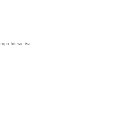
ción y de su abuso sexual."
rupo Interactiva