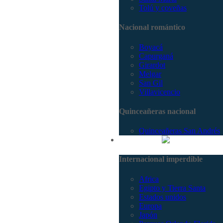
Tolú y coveñas
Nacional romántico
Boyacá
Capurganá
Girardot
Melgar
San Gil
Villavicencio
Quinceañeras nacional
Quinceañeras San Andrés
Internacional
Internacional imperdible
Africa
Egipto y Tierra Santa
Estados unidos
Europa
Japón