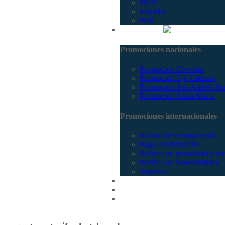
Brasil
Ecuador
Perú
Promociones
Promociones nacionales
Promocion Coveñas
Promoción Eje Cafetero
Promoción San Andrés Fi
Promoción Santa Marta
Promociones internacionales
Estado de tu transacción
Pago confirmación
Política de privacidad y tr
Política de Sostenibilidad
Tiquetes
Cotizar
Vuelos
Contactenos