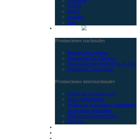
Argentina
Bolivia
Brasil
Ecuador
Perú
Promociones
Promociones nacionales
Promocion Coveñas
Promoción Eje Cafetero
Promoción San Andrés Fin de Año
Promoción Santa Marta
Promociones internacionales
Estado de tu transacción
Pago confirmación
Política de privacidad y tratamiento
de los datos personales
Política de Sostenibilidad
Tiquetes
Cotizar
Vuelos
Contactenos