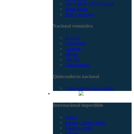
San Andrés y Providencia
Santa Marta
Tolú y coveñas
Nacional romántico
Boyacá
Capurganá
Girardot
Melgar
San Gil
Villavicencio
Quinceañeras nacional
Quinceañeras San Andrés
Internacional
Internacional imperdible
Africa
Egipto y Tierra Santa
Estados unidos
Europa