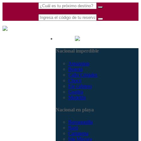
(601) 530 5586 -
Nacional
3168770630
Nacional imperdible
3168785400
Amazonas
Bogotá
Caño Cristales
Chocó
Eje cafetero
Guajira
Medellín
Nacional en playa
Barranquilla
Barú
Cartagena
Isla Múcura