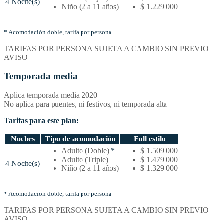
4 Noche(s)
–
Niño (2 a 11 años)
$ 1.229.000
Tarifas
por
noches
* Acomodación doble, tarifa por persona
y
TARIFAS POR PERSONA SUJETA A CAMBIO SIN PREVIO
tipo
AVISO
de
acomodación
Temporada media
Aplica temporada media 2020
No aplica para puentes, ni festivos, ni temporada alta
Tarifas para este plan:
Noches
Tipo de acomodación
Full estilo
Temporada
Adulto (Doble)
*
$ 1.509.000
media
Adulto (Triple)
$ 1.479.000
4 Noche(s)
–
Niño (2 a 11 años)
$ 1.329.000
Tarifas
por
noches
* Acomodación doble, tarifa por persona
y
TARIFAS POR PERSONA SUJETA A CAMBIO SIN PREVIO
tipo
AVISO
de