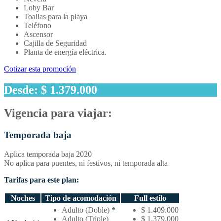
Loby Bar
Toallas para la playa
Teléfono
Ascensor
Cajilla de Seguridad
Planta de energía eléctrica.
Cotizar esta promoción
Desde: $ 1.379.000
Vigencia para viajar:
Temporada baja
Aplica temporada baja 2020
No aplica para puentes, ni festivos, ni temporada alta
Tarifas para este plan:
Noches
Tipo de acomodación
Full estilo
Temporada
Adulto (Doble)
*
$ 1.409.000
baja
Adulto (Triple)
$ 1.379.000