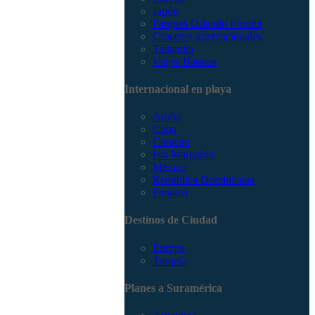
Japón
Parques Orlando Florida
Cruceros internacionales
Tailandia
Viajes Baratos
Internacional en playa
Aruba
Cuba
Curacao
Isla Margarita
México
República Dominicana
Panamá
Destinos de Ciudad
Europa
Turquía
Planes a Suramérica