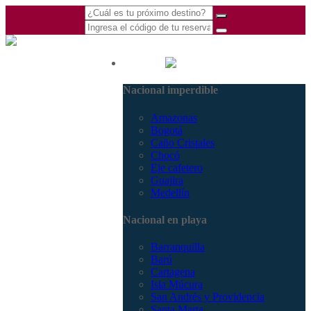
(601) 530 5586 -
Nacional
3168770630
Nacional imperdible
3168785400
Amazonas
Bogotá
Caño Cristales
Chocó
Eje cafetero
Guajira
Medellín
Nacional en playa
Barranquilla
Barú
Cartagena
Isla Múcura
San Andrés y Providencia
Santa Marta