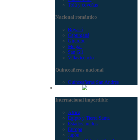
Tolú y coveñas
Nacional romántico
Boyacá
Capurganá
Girardot
Melgar
San Gil
Villavicencio
Quinceañeras nacional
Quinceañeras San Andrés
Internacional
Internacional imperdible
Africa
Egipto y Tierra Santa
Estados unidos
Europa
Japón