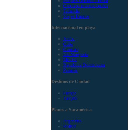
Parques Orlando Florida
Cruceros internacionales
Tailandia
Viajes Baratos
Internacional en playa
Aruba
Cuba
Curacao
Isla Margarita
México
República Dominicana
Panamá
Destinos de Ciudad
Europa
Turquía
Planes a Suramérica
Argentina
Bolivia