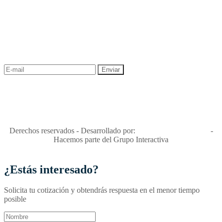
NEWSLETTER
¡Recibe las mejores promociones para tus viajes,
descuentos y ofertas!
"Viajes Interactiva SAS - Nit 900.460.613-2, amiga de los niños y
niñas y enemiga de su explotación y de su abuso sexual."
Apóyamos la ley 679 que penaliza estos delitos en Colombia"
RNT No. 26346
Derechos reservados - Desarrollado por:
T&T Interactiva S.A.S
-
Hacemos parte del Grupo Interactiva
¿Estás interesado?
Solicita tu cotización y obtendrás respuesta en el menor tiempo
posible