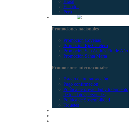
Brasil
Ecuador
Perú
Promociones
Promociones nacionales
Promocion Coveñas
Promoción Eje Cafetero
Promoción San Andrés Fin de Año
Promoción Santa Marta
Promociones internacionales
Estado de tu transacción
Pago confirmación
Política de privacidad y tratamiento
de los datos personales
Política de Sostenibilidad
Tiquetes
Cotizar
Vuelos
Contactenos