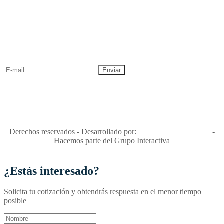
NEWSLETTER
¡Recibe las mejores promociones para tus viajes,
descuentos y ofertas!
"Viajes Interactiva SAS - Nit 900.460.613-2, amiga de los niños y
niñas y enemiga de su explotación y de su abuso sexual."
Apóyamos la ley 679 que penaliza estos delitos en Colombia"
RNT No. 26346
Derechos reservados - Desarrollado por:
T&T Interactiva S.A.S
-
Hacemos parte del Grupo Interactiva
¿Estás interesado?
Solicita tu cotización y obtendrás respuesta en el menor tiempo
posible