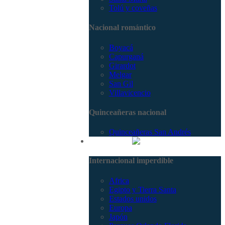
Tolú y coveñas
Nacional romántico
Boyacá
Capurganá
Girardot
Melgar
San Gil
Villavicencio
Quinceañeras nacional
Quinceañeras San Andrés
Internacional
Internacional imperdible
Africa
Egipto y Tierra Santa
Estados unidos
Europa
Japón