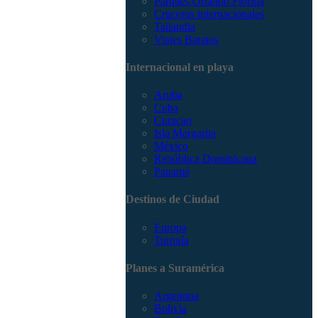
Parques Orlando Florida
Cruceros internacionales
Tailandia
Viajes Baratos
Internacional en playa
Aruba
Cuba
Curacao
Isla Margarita
México
República Dominicana
Panamá
Destinos de Ciudad
Europa
Turquía
Planes a Suramérica
Argentina
Bolivia