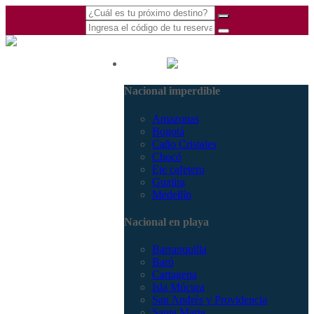
(601) 530 5586 -
Nacional
3168770630
Nacional imperdible
3168785400
Amazonas
Bogotá
Caño Cristales
Chocó
Eje cafetero
Guajira
Medellín
Nacional en playa
Barranquilla
Barú
Cartagena
Isla Múcura
San Andrés y Providencia
Santa Marta