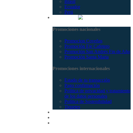
Brasil
Ecuador
Perú
Promociones
Promociones nacionales
Promocion Coveñas
Promoción Eje Cafetero
Promoción San Andrés Fin de Año
Promoción Santa Marta
Promociones internacionales
Estado de tu transacción
Pago confirmación
Política de privacidad y tratamiento
de los datos personales
Política de Sostenibilidad
Tiquetes
Cotizar
Vuelos
Contactenos