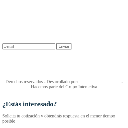
Política de Sostenibilidad
NEWSLETTER
¡Recibe las mejores promociones para tus viajes,
descuentos y ofertas!
"Viajes Interactiva SAS - Nit 900.460.613-2, amiga de los niños y
niñas y enemiga de su explotación y de su abuso sexual."
Apóyamos la ley 679 que penaliza estos delitos en Colombia"
RNT No. 26346
Derechos reservados - Desarrollado por:
T&T Interactiva S.A.S
-
Hacemos parte del Grupo Interactiva
¿Estás interesado?
Solicita tu cotización y obtendrás respuesta en el menor tiempo
posible