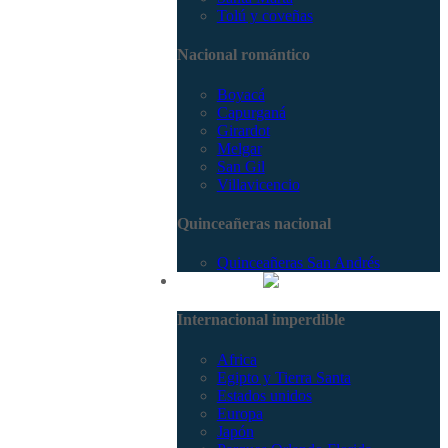
Tolú y coveñas
Nacional romántico
Boyacá
Capurganá
Girardot
Melgar
San Gil
Villavicencio
Quinceañeras nacional
Quinceañeras San Andrés
Internacional
Internacional imperdible
Africa
Egipto y Tierra Santa
Estados unidos
Europa
Japón