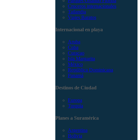
Parques Orlando Florida
Cruceros internacionales
Tailandia
Viajes Baratos
Internacional en playa
Aruba
Cuba
Curacao
Isla Margarita
México
República Dominicana
Panamá
Destinos de Ciudad
Europa
Turquía
Planes a Suramérica
Argentina
Bolivia