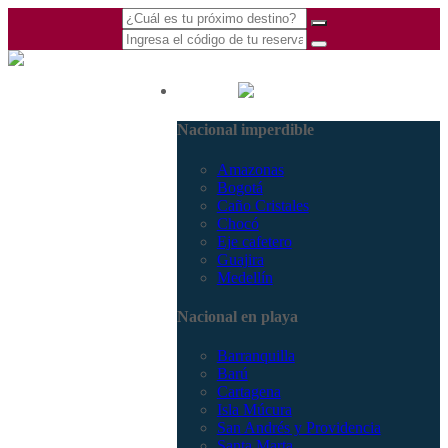
(601) 530 5586 -
Nacional
3168770630
Nacional imperdible
3168785400
Amazonas
Bogotá
Caño Cristales
Chocó
Eje cafetero
Guajira
Medellín
Nacional en playa
Barranquilla
Barú
Cartagena
Isla Múcura
San Andrés y Providencia
Santa Marta