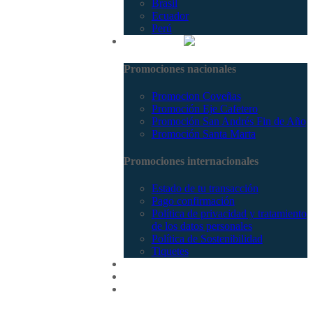
Brasil
Ecuador
Perú
Promociones
Promociones nacionales
Promocion Coveñas
Promoción Eje Cafetero
Promoción San Andrés Fin de Año
Promoción Santa Marta
Promociones internacionales
Estado de tu transacción
Pago confirmación
Política de privacidad y tratamiento
de los datos personales
Política de Sostenibilidad
Tiquetes
Cotizar
Vuelos
Contactenos