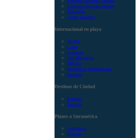
Parques Orlando Florida
Cruceros internacionales
Tailandia
Viajes Baratos
Internacional en playa
Aruba
Cuba
Curacao
Isla Margarita
México
República Dominicana
Panamá
Destinos de Ciudad
Europa
Turquía
Planes a Suramérica
Argentina
Bolivia