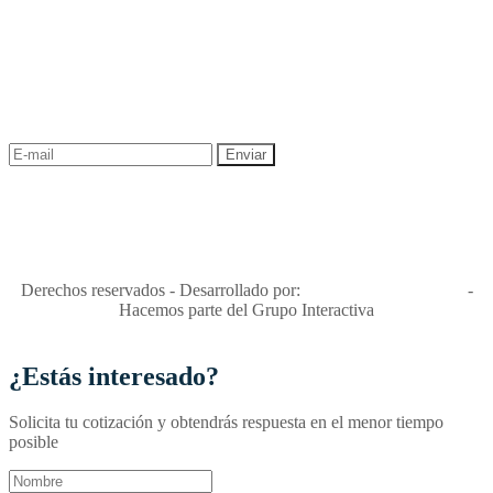
NEWSLETTER
¡Recibe las mejores promociones para tus viajes,
descuentos y ofertas!
"Viajes Interactiva SAS - Nit 900.460.613-2, amiga de los niños y
niñas y enemiga de su explotación y de su abuso sexual."
Apóyamos la ley 679 que penaliza estos delitos en Colombia"
RNT No. 26346
Derechos reservados - Desarrollado por:
T&T Interactiva S.A.S
-
Hacemos parte del Grupo Interactiva
¿Estás interesado?
Solicita tu cotización y obtendrás respuesta en el menor tiempo
posible