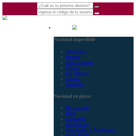
(601) 530 5586 -
Nacional
3168770630
Nacional imperdible
3168785400
Amazonas
Bogotá
Caño Cristales
Chocó
Eje cafetero
Guajira
Medellín
Nacional en playa
Barranquilla
Barú
Cartagena
Isla Múcura
San Andrés y Providencia
Santa Marta