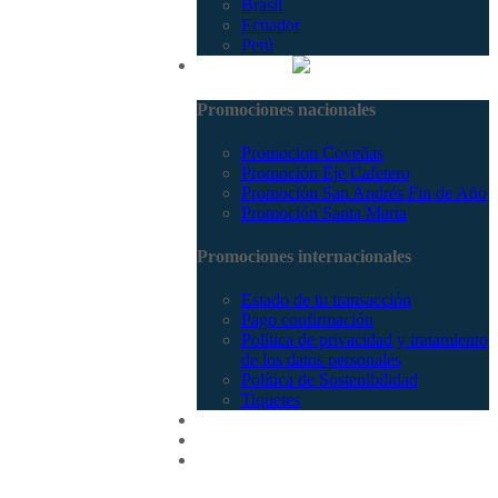
Brasil
Ecuador
Perú
Promociones
Promociones nacionales
Promocion Coveñas
Promoción Eje Cafetero
Promoción San Andrés Fin de Año
Promoción Santa Marta
Promociones internacionales
Estado de tu transacción
Pago confirmación
Política de privacidad y tratamiento
de los datos personales
Política de Sostenibilidad
Tiquetes
Cotizar
Vuelos
Contactenos