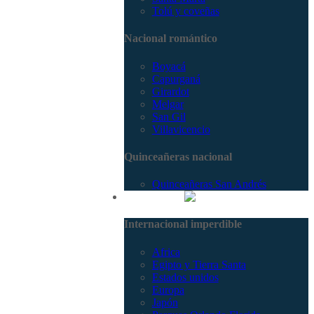
Tolú y coveñas
Nacional romántico
Boyacá
Capurganá
Girardot
Melgar
San Gil
Villavicencio
Quinceañeras nacional
Quinceañeras San Andrés
Internacional
Internacional imperdible
Africa
Egipto y Tierra Santa
Estados unidos
Europa
Japón