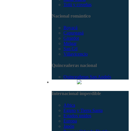
Tolú y coveñas
Nacional romántico
Boyacá
Capurganá
Girardot
Melgar
San Gil
Villavicencio
Quinceañeras nacional
Quinceañeras San Andrés
Internacional
Internacional imperdible
Africa
Egipto y Tierra Santa
Estados unidos
Europa
Japón