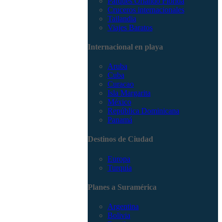
Parques Orlando Florida
Cruceros internacionales
Tailandia
Viajes Baratos
Internacional en playa
Aruba
Cuba
Curacao
Isla Margarita
México
República Dominicana
Panamá
Destinos de Ciudad
Europa
Turquía
Planes a Suramérica
Argentina
Bolivia