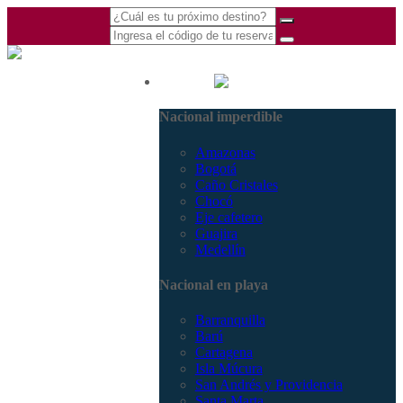
(601) 530 5586 -
Nacional
3168770630
Nacional imperdible
3168785400
Amazonas
Bogotá
Caño Cristales
Chocó
Eje cafetero
Guajira
Medellín
Nacional en playa
Barranquilla
Barú
Cartagena
Isla Múcura
San Andrés y Providencia
Santa Marta