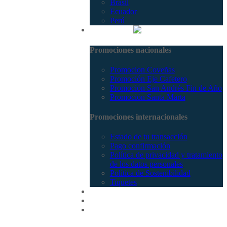
Brasil
Ecuador
Perú
Promociones
Promociones nacionales
Promocion Coveñas
Promoción Eje Cafetero
Promoción San Andrés Fin de Año
Promoción Santa Marta
Promociones internacionales
Estado de tu transacción
Pago confirmación
Política de privacidad y tratamiento
de los datos personales
Política de Sostenibilidad
Tiquetes
Cotizar
Vuelos
Contactenos