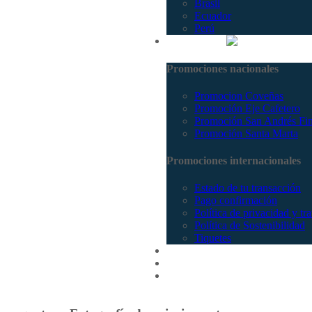
Brasil
Ecuador
Perú
Promociones
Promociones nacionales
Promocion Coveñas
Promoción Eje Cafetero
Promoción San Andrés Fi
Promoción Santa Marta
Promociones internacionales
Estado de tu transacción
Pago confirmación
Política de privacidad y tr
Política de Sostenibilidad
Tiquetes
Cotizar
Vuelos
Contactenos