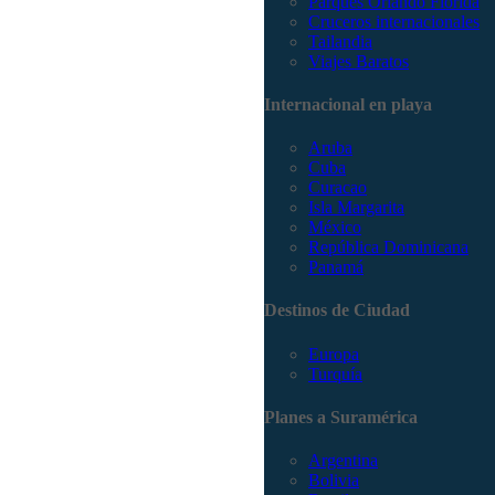
Parques Orlando Florida
Cruceros internacionales
Tailandia
Viajes Baratos
Internacional en playa
Aruba
Cuba
Curacao
Isla Margarita
México
República Dominicana
Panamá
Destinos de Ciudad
Europa
Turquía
Planes a Suramérica
Argentina
Bolivia