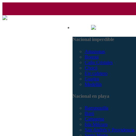
(601) 530 5586 - 3168770630
Nacional
3168785400
Nacional imperdible
Amazonas
Bogotá
Caño Cristales
Chocó
Eje cafetero
Guajira
Medellín
Nacional en playa
Barranquilla
Barú
Cartagena
Isla Múcura
San Andrés y Providencia
Santa Marta