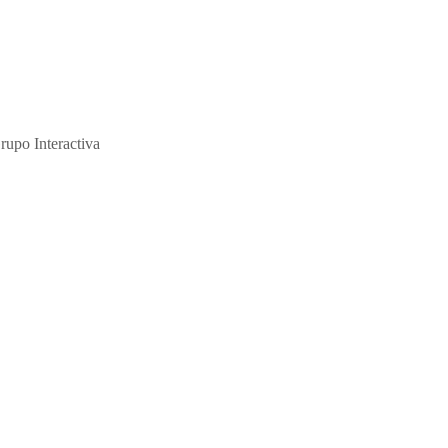
ción y de su abuso sexual."
rupo Interactiva