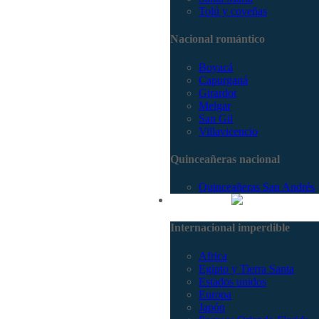
Tolú y coveñas
Nacional romántico
Boyacá
Capurganá
Girardot
Melgar
San Gil
Villavicencio
Quinceañeras nacional
Quinceañeras San Andrés
Internacional
Internacional imperdible
Africa
Egipto y Tierra Santa
Estados unidos
Europa
Japón