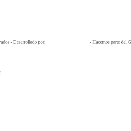
Nit 900.460.613-2, amiga de los niños y niñas y enemiga de su explota
Apóyamos la ley 679 que penaliza estos delitos en Colombia"
RNT No. 26346
ados - Desarrollado por:
T&T Interactiva S.A.S
- Hacemos parte del G
e