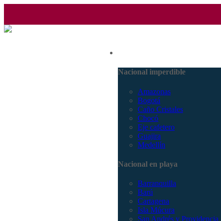
(601) 530 5586 - 3168770630
Nacional
3168785400
Nacional imperdible
Amazonas
Bogotá
Caño Cristales
Chocó
Eje cafetero
Guajira
Medellín
Nacional en playa
Barranquilla
Barú
Cartagena
Isla Múcura
San Andrés y Providencia