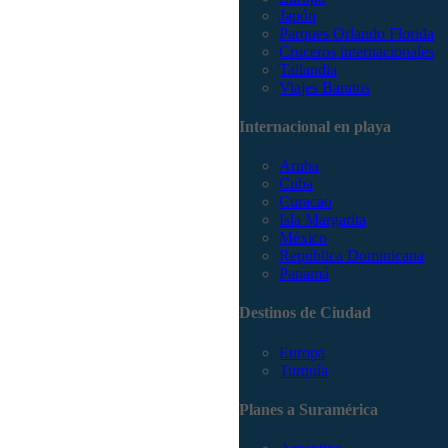
Japón
Parques Orlando Florida
Cruceros internacionales
Tailandia
Viajes Baratos
Internacional en playa
Aruba
Cuba
Curacao
Isla Margarita
México
República Dominicana
Panamá
Destinos de Ciudad
Europa
Turquía
Planes a Suramérica