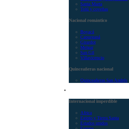
Santa Marta
Tolú y coveñas
Nacional romántico
Boyacá
Capurganá
Girardot
Melgar
San Gil
Villavicencio
Quinceañeras nacional
Quinceañeras San Andrés
Internacional
Internacional imperdible
Africa
Egipto y Tierra Santa
Estados unidos
Europa