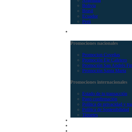
Argentina
Bolivia
Brasil
Ecuador
Perú
Promociones
Promociones nacionales
Promocion Coveñas
Promoción Eje Cafetero
Promoción San Andrés Fi
Promoción Santa Marta
Promociones internacionales
Estado de tu transacción
Pago confirmación
Política de privacidad y tr
Política de Sostenibilidad
Tiquetes
Cotizar
Vuelos
Contactenos