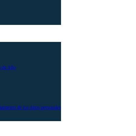
n de Año
atamiento de los datos personales