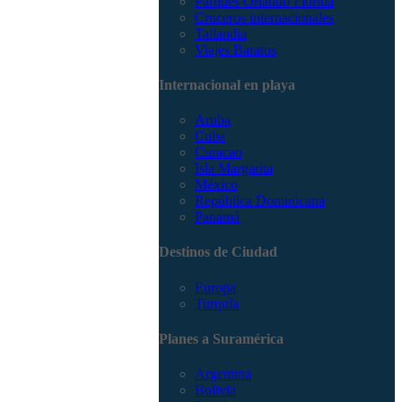
Parques Orlando Florida
Cruceros internacionales
Tailandia
Viajes Baratos
Internacional en playa
Aruba
Cuba
Curacao
Isla Margarita
México
República Dominicana
Panamá
Destinos de Ciudad
Europa
Turquía
Planes a Suramérica
Argentina
Bolivia