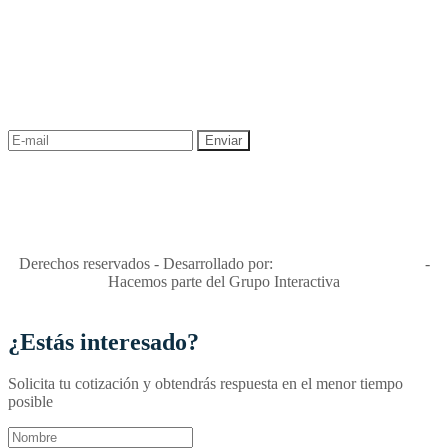
NEWSLETTER
¡Recibe las mejores promociones para tus viajes,
descuentos y ofertas!
"Viajes Interactiva SAS - Nit 900.460.613-2, amiga de los niños y
niñas y enemiga de su explotación y de su abuso sexual."
Apóyamos la ley 679 que penaliza estos delitos en Colombia"
RNT No. 26346
Derechos reservados - Desarrollado por:
T&T Interactiva S.A.S
-
Hacemos parte del Grupo Interactiva
¿Estás interesado?
Solicita tu cotización y obtendrás respuesta en el menor tiempo
posible