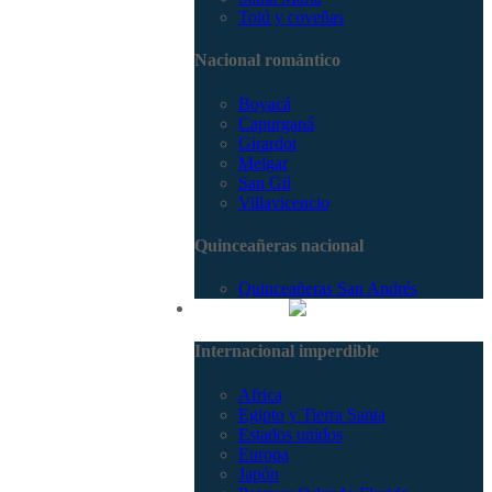
Tolú y coveñas
Nacional romántico
Boyacá
Capurganá
Girardot
Melgar
San Gil
Villavicencio
Quinceañeras nacional
Quinceañeras San Andrés
Internacional
Internacional imperdible
Africa
Egipto y Tierra Santa
Estados unidos
Europa
Japón