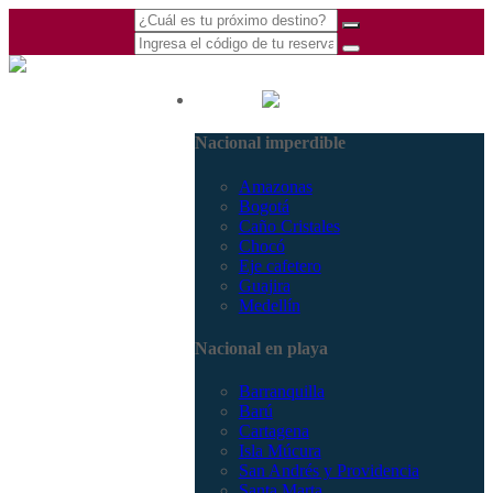
(601) 530 5586 -
Nacional
3168770630
Nacional imperdible
3168785400
Amazonas
Bogotá
Caño Cristales
Chocó
Eje cafetero
Guajira
Medellín
Nacional en playa
Barranquilla
Barú
Cartagena
Isla Múcura
San Andrés y Providencia
Santa Marta