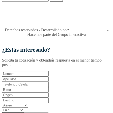
"Viajes Interactiva SAS - Nit 900.460.613-2, amiga de los niños y
niñas y enemiga de su explotación y de su abuso sexual."
Apóyamos la ley 679 que penaliza estos delitos en Colombia"
RNT No. 26346
Derechos reservados - Desarrollado por:
T&T Interactiva S.A.S
-
Hacemos parte del Grupo Interactiva
¿Estás interesado?
Solicita tu cotización y obtendrás respuesta en el menor tiempo
posible