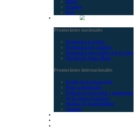
Brasil
Ecuador
Perú
Promociones
Promociones nacionales
Promocion Coveñas
Promoción Eje Cafetero
Promoción San Andrés Fin de Año
Promoción Santa Marta
Promociones internacionales
Estado de tu transacción
Pago confirmación
Política de privacidad y tratamiento
de los datos personales
Política de Sostenibilidad
Tiquetes
Cotizar
Vuelos
Contactenos