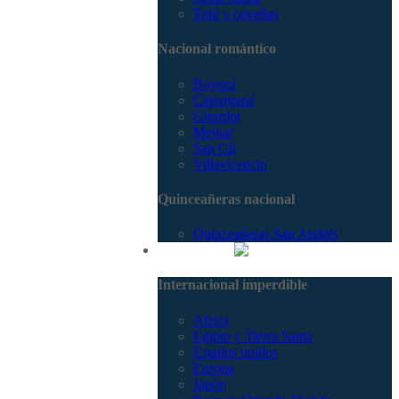
Tolú y coveñas
Nacional romántico
Boyacá
Capurganá
Girardot
Melgar
San Gil
Villavicencio
Quinceañeras nacional
Quinceañeras San Andrés
Internacional
Internacional imperdible
Africa
Egipto y Tierra Santa
Estados unidos
Europa
Japón