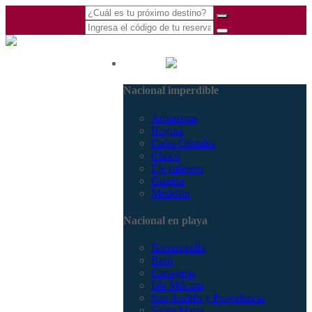
(601) 530 5586 -
Nacional
3168770630
Nacional imperdible
3168785400
Amazonas
Bogotá
Caño Cristales
Chocó
Eje cafetero
Guajira
Medellín
Nacional en playa
Barranquilla
Barú
Cartagena
Isla Múcura
San Andrés y Providencia
Santa Marta