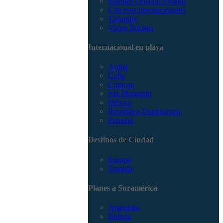
Parques Orlando Florida
Cruceros internacionales
Tailandia
Viajes Baratos
Internacional en playa
Aruba
Cuba
Curacao
Isla Margarita
México
República Dominicana
Panamá
Destinos de Ciudad
Europa
Turquía
Planes a Suramérica
Argentina
Bolivia