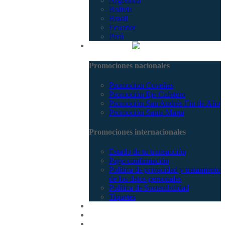
Argentina
Bolivia
Brasil
Ecuador
Perú
Promociones
Promociones nacionales
Promocion Coveñas
Promoción Eje Cafetero
Promoción San Andrés Fin de Año
Promoción Santa Marta
Promociones internacionales
Estado de tu transacción
Pago confirmación
Política de privacidad y tratamiento
de los datos personales
Política de Sostenibilidad
Tiquetes
Cotizar
Vuelos
Contactenos