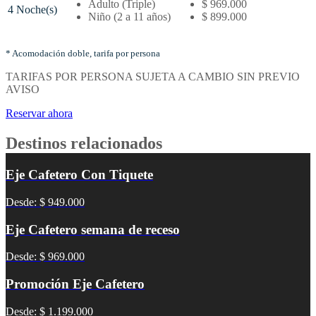
baja
Adulto (Triple)
$ 969.000
4 Noche(s)
–
Niño (2 a 11 años)
$ 899.000
Tarifas
por
noches
* Acomodación doble, tarifa por persona
y
TARIFAS POR PERSONA SUJETA A CAMBIO SIN PREVIO
tipo
AVISO
de
acomodación
Reservar ahora
Destinos relacionados
Eje Cafetero Con Tiquete
Desde: $ 949.000
Eje Cafetero semana de receso
Desde: $ 969.000
Promoción Eje Cafetero
Desde: $ 1.199.000