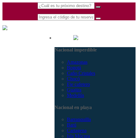
(601) 530 5586 -
Nacional
3168770630
Nacional imperdible
3168785400
Amazonas
Bogotá
Caño Cristales
Chocó
Eje cafetero
Guajira
Medellín
Nacional en playa
Barranquilla
Barú
Cartagena
Isla Múcura