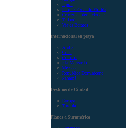
Japón
Parques Orlando Florida
Cruceros internacionales
Tailandia
Viajes Baratos
Internacional en playa
Aruba
Cuba
Curacao
Isla Margarita
México
República Dominicana
Panamá
Destinos de Ciudad
Europa
Turquía
Planes a Suramérica