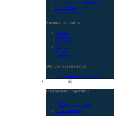
San Andrés y Providencia
Santa Marta
Tolú y coveñas
Nacional romántico
Boyacá
Capurganá
Girardot
Melgar
San Gil
Villavicencio
Quinceañeras nacional
Quinceañeras San Andrés
Internacional
Internacional imperdible
Africa
Egipto y Tierra Santa
Estados unidos
Europa