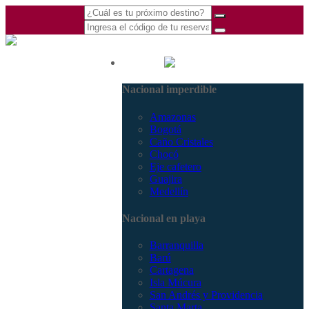
(601) 530 5586 -
Nacional
3168770630
Nacional imperdible
3168785400
Amazonas
Bogotá
Caño Cristales
Chocó
Eje cafetero
Guajira
Medellín
Nacional en playa
Barranquilla
Barú
Cartagena
Isla Múcura
San Andrés y Providencia
Santa Marta