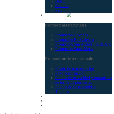
Brasil
Ecuador
Perú
Promociones
Promociones nacionales
Promocion Coveñas
Promoción Eje Cafetero
Promoción San Andrés Fin de Año
Promoción Santa Marta
Promociones internacionales
Estado de tu transacción
Pago confirmación
Política de privacidad y tratamiento
de los datos personales
Política de Sostenibilidad
Tiquetes
Cotizar
Vuelos
Contactenos