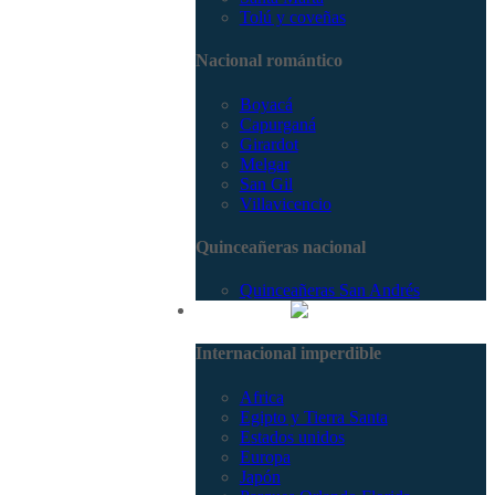
Tolú y coveñas
Nacional romántico
Boyacá
Capurganá
Girardot
Melgar
San Gil
Villavicencio
Quinceañeras nacional
Quinceañeras San Andrés
Internacional
Internacional imperdible
Africa
Egipto y Tierra Santa
Estados unidos
Europa
Japón