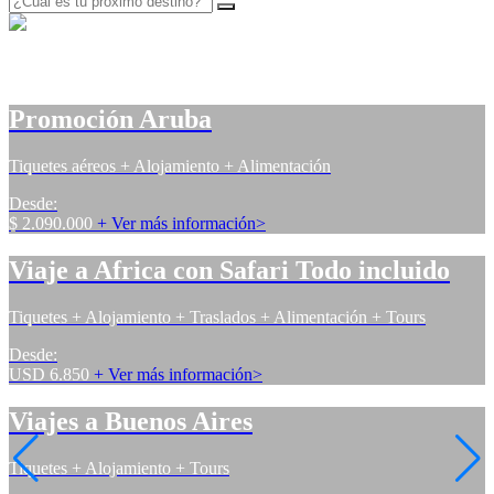
Destinos imperdibles
Promoción Aruba
Tiquetes aéreos + Alojamiento + Alimentación
Desde:
$ 2.090.000
+
Ver más información
>
Viaje a Africa con Safari Todo incluido
Tiquetes + Alojamiento + Traslados + Alimentación + Tours
Desde:
USD 6.850
+
Ver más información
>
Viajes a Buenos Aires
Tiquetes + Alojamiento + Tours