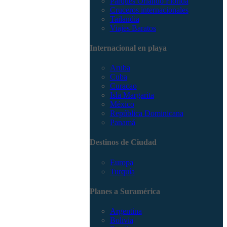
Parques Orlando Florida
Cruceros internacionales
Tailandia
Viajes Baratos
Internacional en playa
Aruba
Cuba
Curacao
Isla Margarita
México
República Dominicana
Panamá
Destinos de Ciudad
Europa
Turquía
Planes a Suramérica
Argentina
Bolivia