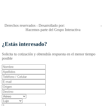
"Viajes Interactiva SAS - Nit 900.460.613-2, amiga de los niños y
niñas y enemiga de su explotación y de su abuso sexual."
Apóyamos la ley 679 que penaliza estos delitos en Colombia"
RNT No. 26346
Derechos reservados - Desarrollado por:
T&T Interactiva S.A.S
-
Hacemos parte del Grupo Interactiva
¿Estás interesado?
Solicita tu cotización y obtendrás respuesta en el menor tiempo
posible