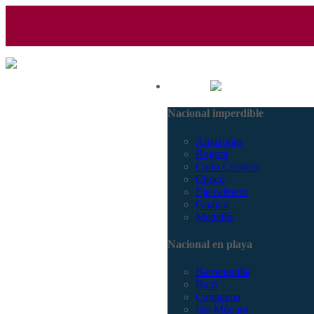
(601) 530 5586 - 3168770630
Nacional
3168785400
Nacional imperdible
Amazonas
Bogotá
Caño Cristales
Chocó
Eje cafetero
Guajira
Medellín
Nacional en playa
Barranquilla
Barú
Cartagena
Isla Múcura