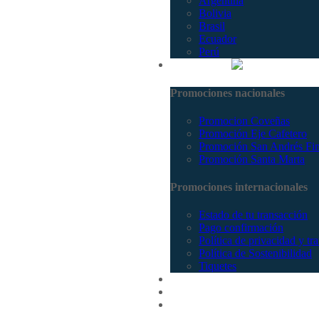
Argentina
Bolivia
Brasil
Ecuador
Perú
Promociones
Promociones nacionales
Promocion Coveñas
Promoción Eje Cafetero
Promoción San Andrés Fi
Promoción Santa Marta
Promociones internacionales
Estado de tu transacción
Pago confirmación
Política de privacidad y tr
Política de Sostenibilidad
Tiquetes
Cotizar
Vuelos
Contactenos