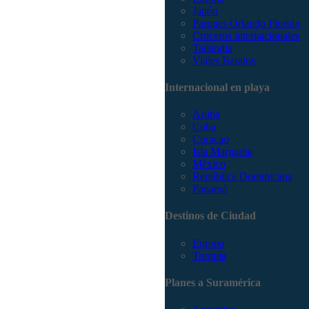
Japón
Parques Orlando Florida
Cruceros internacionales
Tailandia
Viajes Baratos
Internacional en playa
Aruba
Cuba
Curacao
Isla Margarita
México
República Dominicana
Panamá
Destinos de Ciudad
Europa
Turquía
Planes a Suramérica