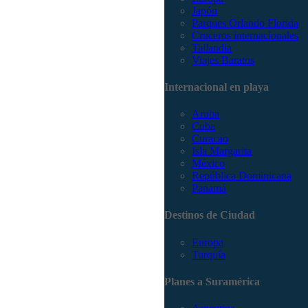
Japón
Parques Orlando Florida
Cruceros internacionales
Tailandia
Viajes Baratos
Internacional en playa
Aruba
Cuba
Curacao
Isla Margarita
México
República Dominicana
Panamá
Destinos de Ciudad
Europa
Turquía
Planes a Suramérica