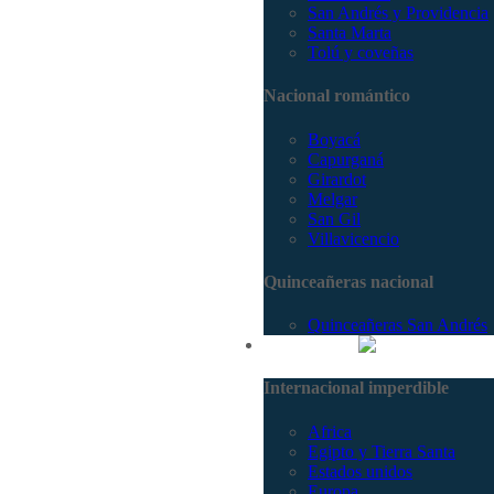
San Andrés y Providencia
Santa Marta
Tolú y coveñas
Nacional romántico
Boyacá
Capurganá
Girardot
Melgar
San Gil
Villavicencio
Quinceañeras nacional
Quinceañeras San Andrés
Internacional
Internacional imperdible
Africa
Egipto y Tierra Santa
Estados unidos
Europa