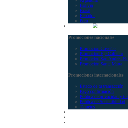
Argentina
Bolivia
Brasil
Ecuador
Perú
Promociones
Promociones nacionales
Promocion Coveñas
Promoción Eje Cafetero
Promoción San Andrés Fi
Promoción Santa Marta
Promociones internacionales
Estado de tu transacción
Pago confirmación
Política de privacidad y tr
Política de Sostenibilidad
Tiquetes
Cotizar
Vuelos
Contactenos