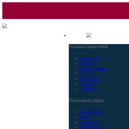
(601) 530 5586 - 3168770630
Nacional
3168785400
Nacional imperdible
Amazonas
Bogotá
Caño Cristales
Chocó
Eje cafetero
Guajira
Medellín
Nacional en playa
Barranquilla
Barú
Cartagena
Isla Múcura