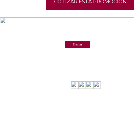
COTIZAR ESTA PROMOCIÓN
NEWSLETTER
¡Recibe las mejores promociones para tus viajes,
descuentos y ofertas!
ACERCA DE NOSOTROS
ESTAMOS UBICADOS
(601) 530 5586
Cr 14 # 94-44 OF 602
3168770630
NUESTRAS REDES
CELULAR Y WHATSAPP
3168770630
3168785400
LINKS
CONTACTANOS
Términos y condiciones
Política de privacidad y tratamiento de datos
gerencia@viajesinteractiva.com
Política de Sostenibilidad
"Viajes Interactiva SAS - Nit 900.460.613-2, amiga de los niños y niñas y enemiga de su
explotación y de su abuso sexual."