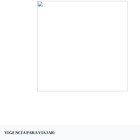
(601) 530 5586 -
3168785400
3168770630
VIGENCIA PARA VIAJAR: