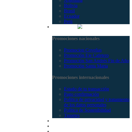
Argentina
Bolivia
Brasil
Ecuador
Perú
Promociones
Promociones nacionales
Promocion Coveñas
Promoción Eje Cafetero
Promoción San Andrés Fin de Año
Promoción Santa Marta
Promociones internacionales
Estado de tu transacción
Pago confirmación
Política de privacidad y tratamiento
de los datos personales
Política de Sostenibilidad
Tiquetes
Cotizar
Vuelos
Contactenos