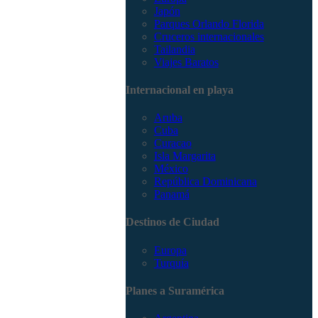
Japón
Parques Orlando Florida
Cruceros internacionales
Tailandia
Viajes Baratos
Internacional en playa
Aruba
Cuba
Curacao
Isla Margarita
México
República Dominicana
Panamá
Destinos de Ciudad
Europa
Turquía
Planes a Suramérica