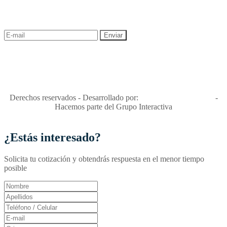
descuentos y ofertas!
"Viajes Interactiva SAS - Nit 900.460.613-2, amiga de los niños y
niñas y enemiga de su explotación y de su abuso sexual."
Apóyamos la ley 679 que penaliza estos delitos en Colombia"
RNT No. 26346
Derechos reservados - Desarrollado por:
T&T Interactiva S.A.S
-
Hacemos parte del Grupo Interactiva
¿Estás interesado?
Solicita tu cotización y obtendrás respuesta en el menor tiempo
posible