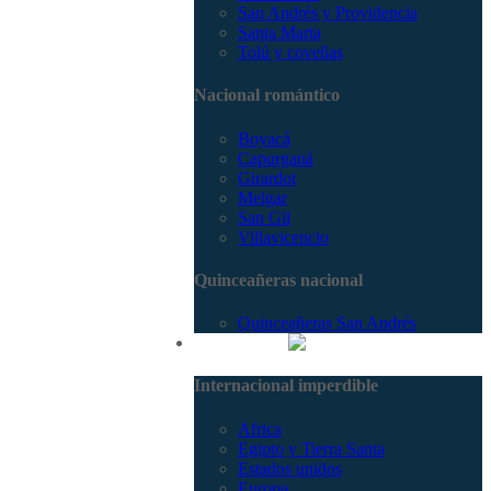
San Andrés y Providencia
Santa Marta
Tolú y coveñas
Nacional romántico
Boyacá
Capurganá
Girardot
Melgar
San Gil
Villavicencio
Quinceañeras nacional
Quinceañeras San Andrés
Internacional
Internacional imperdible
Africa
Egipto y Tierra Santa
Estados unidos
Europa