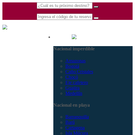
(601) 530 5586 -
Nacional
3168770630
Nacional imperdible
3168785400
Amazonas
Bogotá
Caño Cristales
Chocó
Eje cafetero
Guajira
Medellín
Nacional en playa
Barranquilla
Barú
Cartagena
Isla Múcura