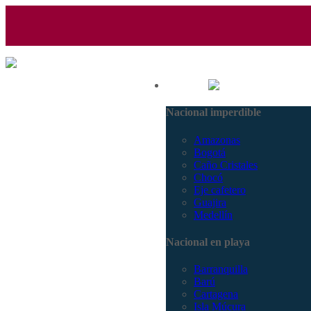
(601) 530 5586 - 3168770630
Nacional
3168785400
Nacional imperdible
Amazonas
Bogotá
Caño Cristales
Chocó
Eje cafetero
Guajira
Medellín
Nacional en playa
Barranquilla
Barú
Cartagena
Isla Múcura