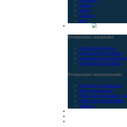
Argentina
Bolivia
Brasil
Ecuador
Perú
Promociones
Promociones nacionales
Promocion Coveñas
Promoción Eje Cafetero
Promoción San Andrés Fi
Promoción Santa Marta
Promociones internacionales
Estado de tu transacción
Pago confirmación
Política de privacidad y tr
Política de Sostenibilidad
Tiquetes
Cotizar
Vuelos
Contactenos