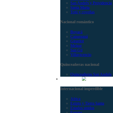
San Andrés y Providencia
Santa Marta
Tolú y coveñas
Nacional romántico
Boyacá
Capurganá
Girardot
Melgar
San Gil
Villavicencio
Quinceañeras nacional
Quinceañeras San Andrés
Internacional
Internacional imperdible
Africa
Egipto y Tierra Santa
Estados unidos
Europa