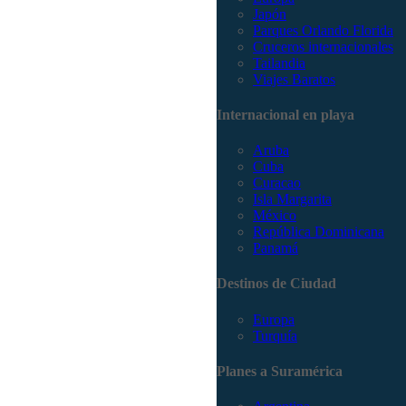
Japón
Parques Orlando Florida
Cruceros internacionales
Tailandia
Viajes Baratos
Internacional en playa
Aruba
Cuba
Curacao
Isla Margarita
México
República Dominicana
Panamá
Destinos de Ciudad
Europa
Turquía
Planes a Suramérica