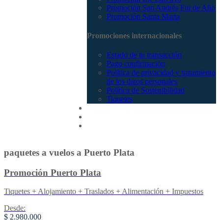
Promoción San Andrés Fin de Año
Promoción Santa Marta
Promociones internacionales
Estado de tu transacción
Pago confirmación
Política de privacidad y tratamiento
de los datos personales
Política de Sostenibilidad
Tiquetes
Cotizar
Vuelos
Contactenos
paquetes a vuelos a Puerto Plata
Promoción Puerto Plata
Tiquetes + Alojamiento + Traslados + Alimentación + Impuestos
Desde:
$ 2.980.000