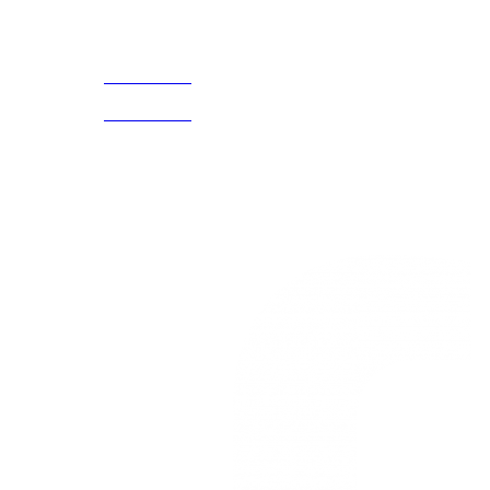
Acerca de
CELULAR Y WHATSAPP
nosotros
3168770630
(601) 530
5586
3168785400
3168770630
Nuestras redes