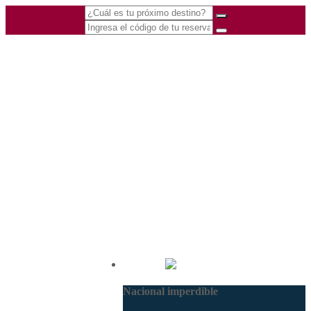
(601) 530 5586 -
Nacional
3168770630
Nacional imperdible
3168785400