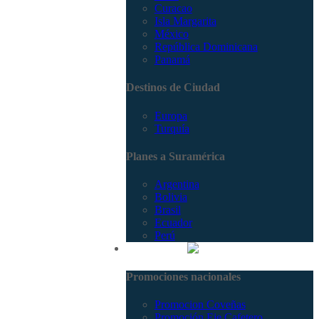
Curacao
Isla Margarita
México
República Dominicana
Panamá
Destinos de Ciudad
Europa
Turquía
Planes a Suramérica
Argentina
Bolivia
Brasil
Ecuador
Perú
Promociones
Promociones nacionales
Promocion Coveñas
Promoción Eje Cafetero