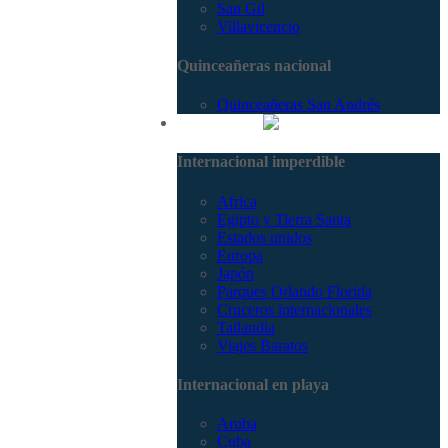
San Gil
Villavicencio
Quinceañeras nacional
Quinceañeras San Andrés
Internacional
Internacional imperdible
Africa
Egipto y Tierra Santa
Estados unidos
Europa
Japón
Parques Orlando Florida
Cruceros internacionales
Tailandia
Viajes Baratos
Internacional en playa
Aruba
Cuba