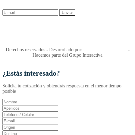
descuentos y ofertas!
"Viajes Interactiva SAS - Nit 900.460.613-2, amiga de los niños y
niñas y enemiga de su explotación y de su abuso sexual."
Apóyamos la ley 679 que penaliza estos delitos en Colombia"
RNT No. 26346
Derechos reservados - Desarrollado por:
T&T Interactiva S.A.S
-
Hacemos parte del Grupo Interactiva
¿Estás interesado?
Solicita tu cotización y obtendrás respuesta en el menor tiempo
posible