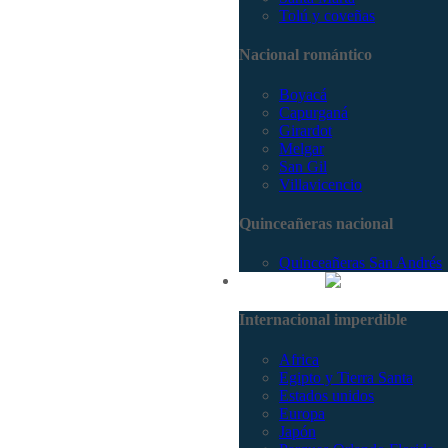
Tolú y coveñas
Nacional romántico
Boyacá
Capurganá
Girardot
Melgar
San Gil
Villavicencio
Quinceañeras nacional
Quinceañeras San Andrés
Internacional
Internacional imperdible
Africa
Egipto y Tierra Santa
Estados unidos
Europa
Japón