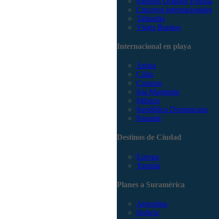
Parques Orlando Florida
Cruceros internacionales
Tailandia
Viajes Baratos
Internacional en playa
Aruba
Cuba
Curacao
Isla Margarita
México
República Dominicana
Panamá
Destinos de Ciudad
Europa
Turquía
Planes a Suramérica
Argentina
Bolivia