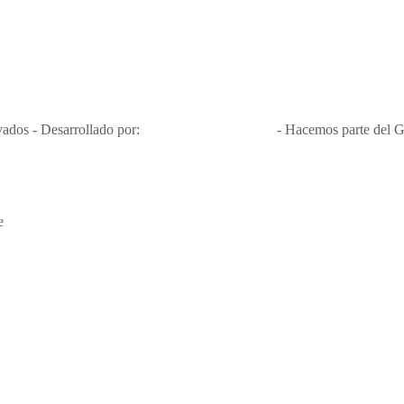
Nit 900.460.613-2, amiga de los niños y niñas y enemiga de su explota
Apóyamos la ley 679 que penaliza estos delitos en Colombia"
RNT No. 26346
ados - Desarrollado por:
T&T Interactiva S.A.S
- Hacemos parte del G
e