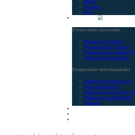
Brasil
Ecuador
Perú
Promociones
Promociones nacionales
Promocion Coveñas
Promoción Eje Cafetero
Promoción San Andrés Fi
Promoción Santa Marta
Promociones internacionales
Estado de tu transacción
Pago confirmación
Política de privacidad y tr
Política de Sostenibilidad
Tiquetes
Cotizar
Vuelos
Contactenos