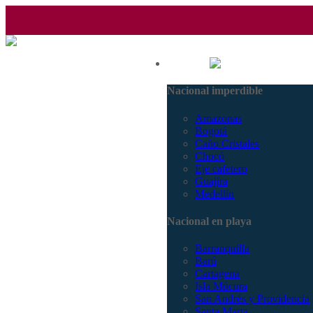
(601) 530 5586 - 3168770630
Nacional
3168785400
Nacional imperdible
Amazonas
Bogotá
Caño Cristales
Chocó
Eje cafetero
Guajira
Medellín
Nacional en playa
Barranquilla
Barú
Cartagena
Isla Múcura
San Andrés y Providencia
Santa Marta