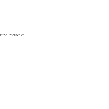
ción y de su abuso sexual."
rupo Interactiva