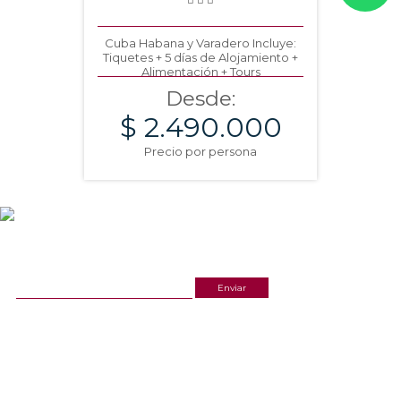
Cuba Habana y Varadero Incluye:
Tiquetes + 5 días de Alojamiento +
Alimentación + Tours
Desde:
$ 2.490.000
Precio por persona
NEWSLETTER
¡Recibe las mejores promociones para tus viajes,
descuentos y ofertas!
ACERCA DE NOSOTROS
ESTAMOS UBICADOS
(601) 530 5586
Cr 14 # 94-44 OF 602
3168770630
NUESTRAS REDES
CELULAR Y WHATSAPP