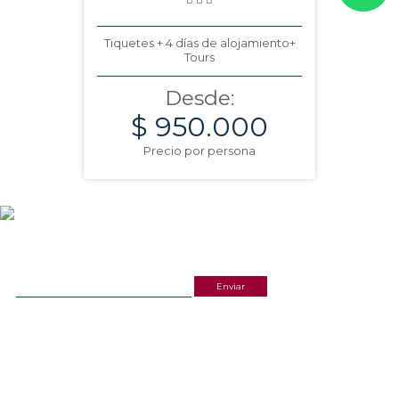
Tiquetes + 4 días de alojamiento+
Tours
Desde:
$ 950.000
Precio por persona
NEWSLETTER
¡Recibe las mejores promociones para tus viajes,
descuentos y ofertas!
ACERCA DE NOSOTROS
ESTAMOS UBICADOS
(601) 530 5586
Cr 14 # 94-44 OF 602
3168770630
NUESTRAS REDES
CELULAR Y WHATSAPP