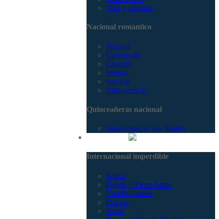
Tolú y coveñas
Nacional romántico
Boyacá
Capurganá
Girardot
Melgar
San Gil
Villavicencio
Quinceañeras nacional
Quinceañeras San Andrés
Internacional
Internacional imperdible
Africa
Egipto y Tierra Santa
Estados unidos
Europa
Japón