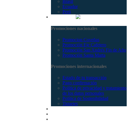
Brasil
Ecuador
Perú
Promociones
Promociones nacionales
Promocion Coveñas
Promoción Eje Cafetero
Promoción San Andrés Fin de Año
Promoción Santa Marta
Promociones internacionales
Estado de tu transacción
Pago confirmación
Política de privacidad y tratamiento
de los datos personales
Política de Sostenibilidad
Tiquetes
Cotizar
Vuelos
Contactenos