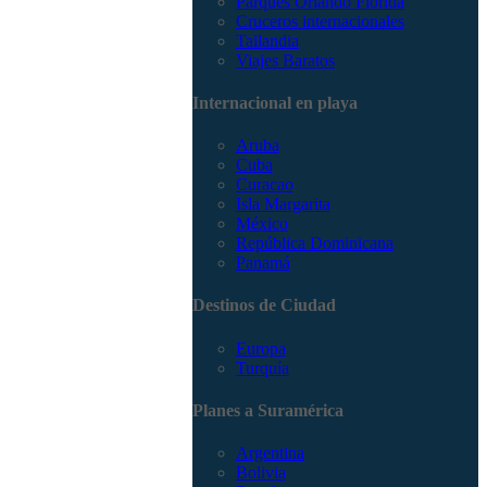
Parques Orlando Florida
Cruceros internacionales
Tailandia
Viajes Baratos
Internacional en playa
Aruba
Cuba
Curacao
Isla Margarita
México
República Dominicana
Panamá
Destinos de Ciudad
Europa
Turquía
Planes a Suramérica
Argentina
Bolivia