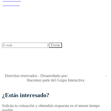
privacidad y tratamiento de datos
44 OF 602
Política de Sostenibilidad
NEWSLETTER
¡Recibe las mejores promociones para tus viajes,
descuentos y ofertas!
"Viajes Interactiva SAS - Nit 900.460.613-2, amiga de los niños y
niñas y enemiga de su explotación y de su abuso sexual."
Apóyamos la ley 679 que penaliza estos delitos en Colombia"
RNT No. 26346
Derechos reservados - Desarrollado por:
T&T Interactiva S.A.S
-
Hacemos parte del Grupo Interactiva
¿Estás interesado?
Solicita tu cotización y obtendrás respuesta en el menor tiempo
posible