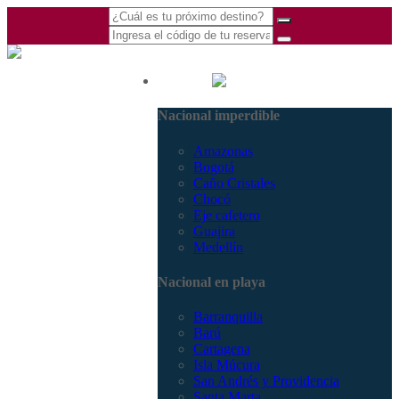
(601) 530 5586 -
Nacional
3168770630
Nacional imperdible
3168785400
Amazonas
Bogotá
Caño Cristales
Chocó
Eje cafetero
Guajira
Medellín
Nacional en playa
Barranquilla
Barú
Cartagena
Isla Múcura
San Andrés y Providencia
Santa Marta