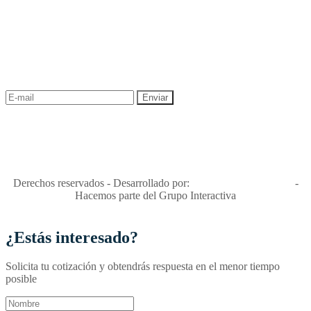
NEWSLETTER
¡Recibe las mejores promociones para tus viajes,
descuentos y ofertas!
"Viajes Interactiva SAS - Nit 900.460.613-2, amiga de los niños y
niñas y enemiga de su explotación y de su abuso sexual."
Apóyamos la ley 679 que penaliza estos delitos en Colombia"
RNT No. 26346
Derechos reservados - Desarrollado por:
T&T Interactiva S.A.S
-
Hacemos parte del Grupo Interactiva
¿Estás interesado?
Solicita tu cotización y obtendrás respuesta en el menor tiempo
posible