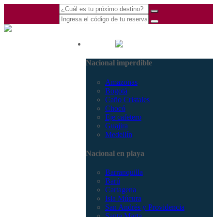
(601) 530 5586 -
Nacional
3168770630
Nacional imperdible
3168785400
Amazonas
Bogotá
Caño Cristales
Chocó
Eje cafetero
Guajira
Medellín
Nacional en playa
Barranquilla
Barú
Cartagena
Isla Múcura
San Andrés y Providencia
Santa Marta