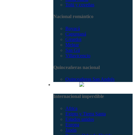
Tolú y coveñas
Nacional romántico
Boyacá
Capurganá
Girardot
Melgar
San Gil
Villavicencio
Quinceañeras nacional
Quinceañeras San Andrés
Internacional
Internacional imperdible
Africa
Egipto y Tierra Santa
Estados unidos
Europa
Japón