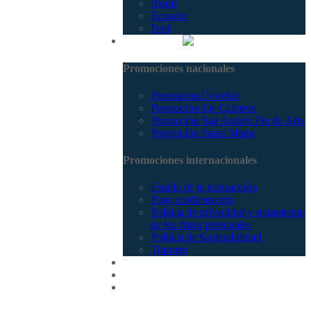
Brasil
Ecuador
Perú
Promociones
Promociones nacionales
Promocion Coveñas
Promoción Eje Cafetero
Promoción San Andrés Fin de Año
Promoción Santa Marta
Promociones internacionales
Estado de tu transacción
Pago confirmación
Política de privacidad y tratamiento
de los datos personales
Política de Sostenibilidad
Tiquetes
Cotizar
Vuelos
Contactenos