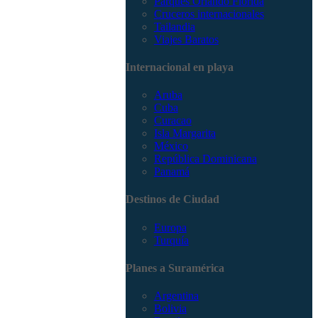
Parques Orlando Florida
Cruceros internacionales
Tailandia
Viajes Baratos
Internacional en playa
Aruba
Cuba
Curacao
Isla Margarita
México
República Dominicana
Panamá
Destinos de Ciudad
Europa
Turquía
Planes a Suramérica
Argentina
Bolivia