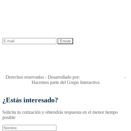
NEWSLETTER
¡Recibe las mejores promociones para tus viajes,
descuentos y ofertas!
"Viajes Interactiva SAS - Nit 900.460.613-2, amiga de los niños y
niñas y enemiga de su explotación y de su abuso sexual."
Apóyamos la ley 679 que penaliza estos delitos en Colombia"
RNT No. 26346
Derechos reservados - Desarrollado por:
T&T Interactiva S.A.S
-
Hacemos parte del Grupo Interactiva
¿Estás interesado?
Solicita tu cotización y obtendrás respuesta en el menor tiempo
posible