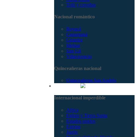
Tolú y coveñas
Nacional romántico
Boyacá
Capurganá
Girardot
Melgar
San Gil
Villavicencio
Quinceañeras nacional
Quinceañeras San Andrés
Internacional
Internacional imperdible
Africa
Egipto y Tierra Santa
Estados unidos
Europa
Japón