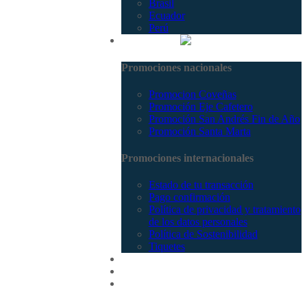
Brasil
Ecuador
Perú
Promociones
Promociones nacionales
Promocion Coveñas
Promoción Eje Cafetero
Promoción San Andrés Fin de Año
Promoción Santa Marta
Promociones internacionales
Estado de tu transacción
Pago confirmación
Política de privacidad y tratamiento
de los datos personales
Política de Sostenibilidad
Tiquetes
Cotizar
Vuelos
Contactenos