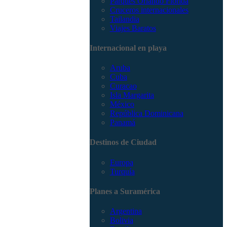
Parques Orlando Florida
Cruceros internacionales
Tailandia
Viajes Baratos
Internacional en playa
Aruba
Cuba
Curacao
Isla Margarita
México
República Dominicana
Panamá
Destinos de Ciudad
Europa
Turquía
Planes a Suramérica
Argentina
Bolivia