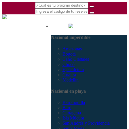
(601) 530 5586 -
Nacional
3168770630
Nacional imperdible
3168785400
Amazonas
Bogotá
Caño Cristales
Chocó
Eje cafetero
Guajira
Medellín
Nacional en playa
Barranquilla
Barú
Cartagena
Isla Múcura
San Andrés y Providencia
Santa Marta