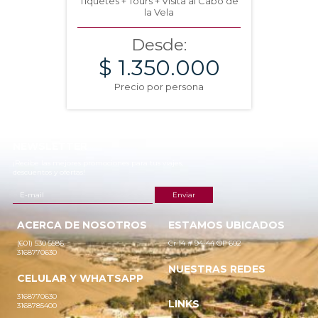
Tiquetes + Tours + Visita al Cabo de
la Vela
Desde:
$ 1.350.000
Precio por persona
NEWSLETTER
¡Recibe las mejores promociones para tus viajes,
descuentos y ofertas!
ACERCA DE NOSOTROS
ESTAMOS UBICADOS
(601) 530 5586
Cr 14 # 94-44 OF 602
3168770630
NUESTRAS REDES
CELULAR Y WHATSAPP
3168770630
LINKS
3168785400