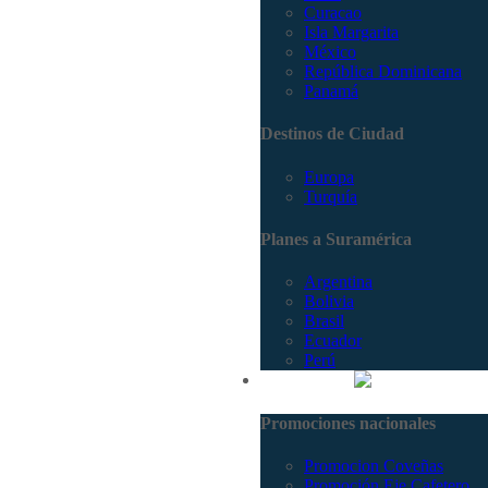
Curacao
Isla Margarita
México
República Dominicana
Panamá
Destinos de Ciudad
Europa
Turquía
Planes a Suramérica
Argentina
Bolivia
Brasil
Ecuador
Perú
Promociones
Promociones nacionales
Promocion Coveñas
Promoción Eje Cafetero