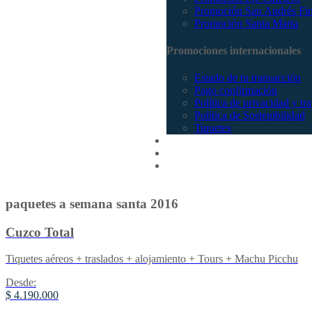
Promoción San Andrés Fi
Promoción Santa Marta
Promociones internacionales
Estado de tu transacción
Pago confirmación
Política de privacidad y tr
Política de Sostenibilidad
Tiquetes
Cotizar
Vuelos
Contactenos
paquetes a semana santa 2016
Cuzco Total
Tiquetes aéreos + traslados + alojamiento + Tours + Machu Picchu
Desde:
$ 4.190.000