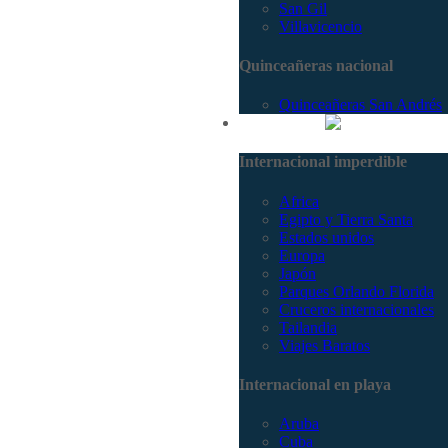
San Gil
Villavicencio
Quinceañeras nacional
Quinceañeras San Andrés
Internacional
Internacional imperdible
Africa
Egipto y Tierra Santa
Estados unidos
Europa
Japón
Parques Orlando Florida
Cruceros internacionales
Tailandia
Viajes Baratos
Internacional en playa
Aruba
Cuba