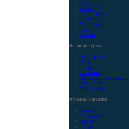
Amazonas
Bogotá
Caño Cristales
Chocó
Eje cafetero
Guajira
Medellín
Nacional en playa
Barranquilla
Barú
Cartagena
Isla Múcura
San Andrés y Providencia
Santa Marta
Tolú y coveñas
Nacional romántico
Boyacá
Capurganá
Girardot
Melgar