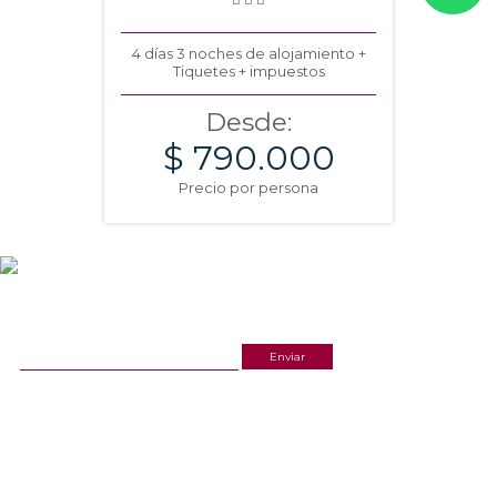
4 días 3 noches de alojamiento +
Tiquetes + impuestos
Desde:
$ 790.000
Precio por persona
NEWSLETTER
¡Recibe las mejores promociones para tus viajes,
descuentos y ofertas!
ACERCA DE NOSOTROS
ESTAMOS UBICADOS
(601) 530 5586
Cr 14 # 94-44 OF 602
3168770630
NUESTRAS REDES
CELULAR Y WHATSAPP