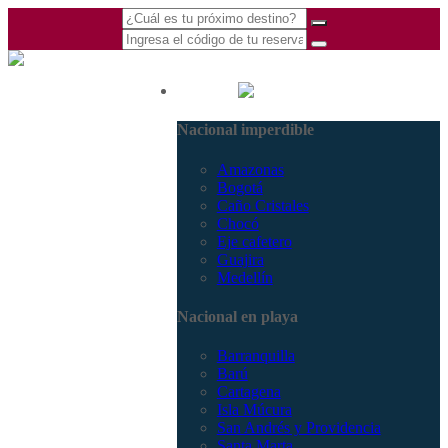
(601) 530 5586 -
Nacional
3168770630
Nacional imperdible
3168785400
Amazonas
Bogotá
Caño Cristales
Chocó
Eje cafetero
Guajira
Medellín
Nacional en playa
Barranquilla
Barú
Cartagena
Isla Múcura
San Andrés y Providencia
Santa Marta