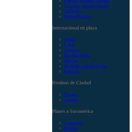
Parques Orlando Florida
Cruceros internacionales
Tailandia
Viajes Baratos
Internacional en playa
Aruba
Cuba
Curacao
Isla Margarita
México
República Dominicana
Panamá
Destinos de Ciudad
Europa
Turquía
Planes a Suramérica
Argentina
Bolivia