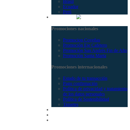
Brasil
Ecuador
Perú
Promociones
Promociones nacionales
Promocion Coveñas
Promoción Eje Cafetero
Promoción San Andrés Fin de Año
Promoción Santa Marta
Promociones internacionales
Estado de tu transacción
Pago confirmación
Política de privacidad y tratamiento
de los datos personales
Política de Sostenibilidad
Tiquetes
Cotizar
Vuelos
Contactenos