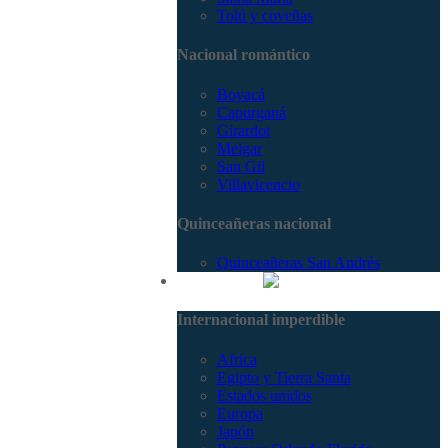
Tolú y coveñas
Nacional romántico
Boyacá
Capurganá
Girardot
Melgar
San Gil
Villavicencio
Quinceañeras nacional
Quinceañeras San Andrés
Internacional
Internacional imperdible
Africa
Egipto y Tierra Santa
Estados unidos
Europa
Japón