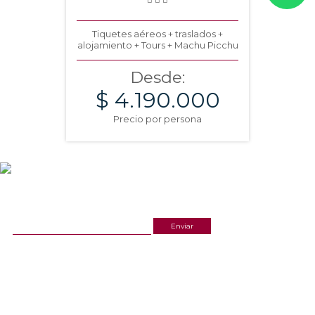
Tiquetes aéreos + traslados +
alojamiento + Tours + Machu Picchu
Desde:
$ 4.190.000
Precio por persona
NEWSLETTER
¡Recibe las mejores promociones para tus viajes,
descuentos y ofertas!
ACERCA DE NOSOTROS
ESTAMOS UBICADOS
(601) 530 5586
Cr 14 # 94-44 OF 602
3168770630
NUESTRAS REDES
CELULAR Y WHATSAPP