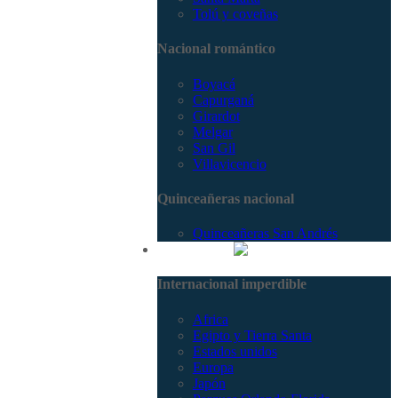
Tolú y coveñas
Nacional romántico
Boyacá
Capurganá
Girardot
Melgar
San Gil
Villavicencio
Quinceañeras nacional
Quinceañeras San Andrés
Internacional
Internacional imperdible
Africa
Egipto y Tierra Santa
Estados unidos
Europa
Japón