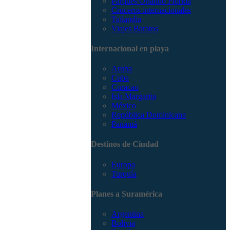
Parques Orlando Florida
Cruceros internacionales
Tailandia
Viajes Baratos
Internacional en playa
Aruba
Cuba
Curacao
Isla Margarita
México
República Dominicana
Panamá
Destinos de Ciudad
Europa
Turquía
Planes a Suramérica
Argentina
Bolivia