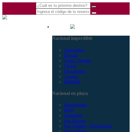
(601) 530 5586 -
Nacional
3168770630
Nacional imperdible
3168785400
Amazonas
Bogotá
Caño Cristales
Chocó
Eje cafetero
Guajira
Medellín
Nacional en playa
Barranquilla
Barú
Cartagena
Isla Múcura
San Andrés y Providencia
Santa Marta