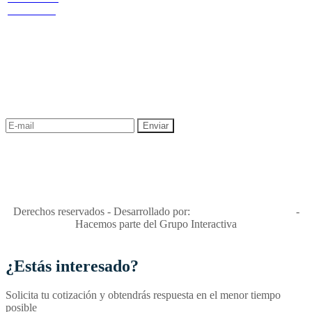
privacidad y tratamiento de datos
44 OF 602
Política de Sostenibilidad
NEWSLETTER
¡Recibe las mejores promociones para tus viajes,
descuentos y ofertas!
"Viajes Interactiva SAS - Nit 900.460.613-2, amiga de los niños y
niñas y enemiga de su explotación y de su abuso sexual."
Apóyamos la ley 679 que penaliza estos delitos en Colombia"
RNT No. 26346
Derechos reservados - Desarrollado por:
T&T Interactiva S.A.S
-
Hacemos parte del Grupo Interactiva
¿Estás interesado?
Solicita tu cotización y obtendrás respuesta en el menor tiempo
posible