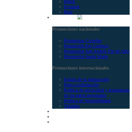
Brasil
Ecuador
Perú
Promociones
Promociones nacionales
Promocion Coveñas
Promoción Eje Cafetero
Promoción San Andrés Fin de Año
Promoción Santa Marta
Promociones internacionales
Estado de tu transacción
Pago confirmación
Política de privacidad y tratamiento
de los datos personales
Política de Sostenibilidad
Tiquetes
Cotizar
Vuelos
Contactenos